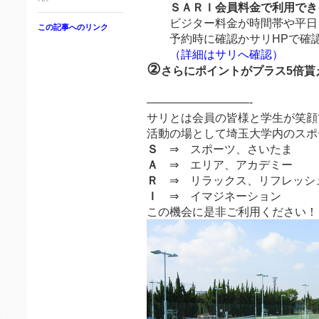
ＳＡＲＩ会員料金で利用でき
ビジター料金が時間帯や平日
この記事へのリンク
予約時に確認かサリHPで確認
（詳細はサリへ確認）
②
さらにポイントがプラス5倍貰
—————————-
サリとは会員の皆様と学生が笑顔
活動の場として埼玉大学内のスポ
Ｓ
⇒ スポーツ、さいたま
Ａ
⇒ エリア、アカデミー
Ｒ
⇒ リラックス、リフレッシ
Ｉ
⇒ イマジネーション
この機会に是非ご利用ください！