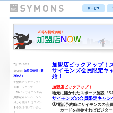
サービス
加盟店ピックアップ！ス
7月 25, 2012
サイモンズ会員限定キ
Section:
加盟店情報（関
始！
東地方）
加盟店ピックアップ！
加盟店ピックアップ！
スポーツクラブ
「SARI」サイモンズ会
地元に開かれたスポーツ施設『SAR
員限定キャンペーン８
サイモンズの会員限定キャンペー
月から開始！ は
コメン
①
電話予約時にサイモンズの会
トを受け付けていませ
カードを持参すればビジター
ん。