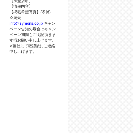
【加盟店名】
【情報内容】
【掲載希望写真】(添付)
☆宛先
info@symons.co.jp
キャン
ペーン告知の場合はキャン
ペーン期間もご明記頂きま
す様お願い申し上げます。
※当社にて確認後にご連絡
申し上げます。