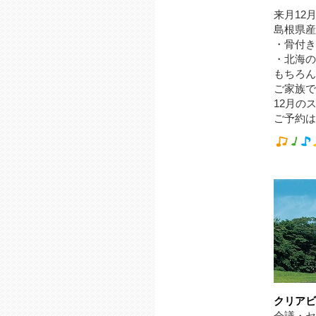
来月12
島根県産
・骨付き
・北海の
もちろん
ご家族で
12月の
ご予約は
クリア