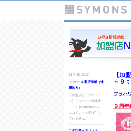
【加盟
11月 30, 2017
～９ｔｈ
Section:
加盟店情報（沖
縄地方）
フラハ
【加盟店ピックアッ
プ】フラハワイ沖縄店
９周年
～９ｔｈ Anniversary～
は
コメントを受け付け
ていません。
この記事へのリンク