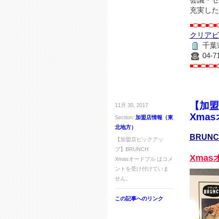
会議・セ
充実した
■□■□■□■
クリアビ
千葉
04-7
■□■□■□■
【加盟
11月 30, 2017
Xma
Section:
加盟店情報（東
北地方）
BRUNC
【加盟店ピックアッ
プ】BRUNCH
Xma
Xmasオードブル は
コメ
ントを受け付けていま
せん。
この記事へのリンク