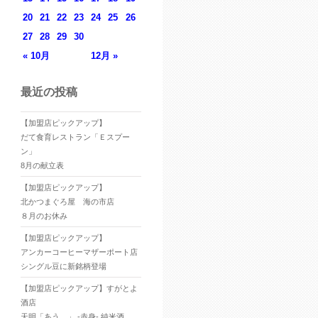
20
21
22
23
24
25
26
27
28
29
30
« 10月
12月 »
最近の投稿
【加盟店ピックアップ】
だて食育レストラン「Ｅスプー
ン」
8月の献立表
【加盟店ピックアップ】
北かつまぐろ屋 海の市店
８月のお休み
【加盟店ピックアップ】
アンカーコーヒーマザーポート店
シングル豆に新銘柄登場
【加盟店ピックアップ】すがとよ
酒店
天明「あう。」 -赤身- 純米酒