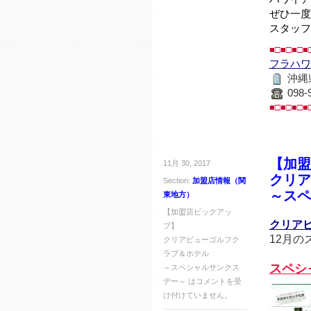
ぜひ一度
スタッフ
■□■□■□■
フラハワ
沖縄県
098-
■□■□■□■
【加盟
11月 30, 2017
クリア
Section:
加盟店情報（関
～スペ
東地方）
【加盟店ピックアッ
クリア
プ】
12月
クリアビューゴルフク
ラブ＆ホテル
スペシ
～スペシャルサンクス
デー～ は
コメントを受
け付けていません。