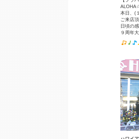
【フラハワ
ALOH
本日、(
ご来店頂
日頃の感
９周年大
ハワイア