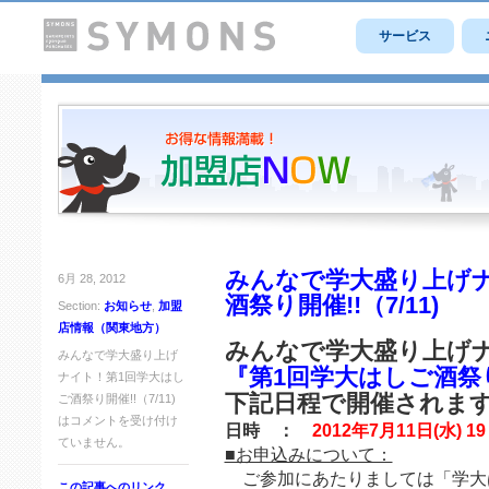
サービス
みんなで学大盛り上げ
6月 28, 2012
酒祭り開催!!（7/11)
Section:
お知らせ
,
加盟
店情報（関東地方）
みんなで学大盛り上げ
みんなで学大盛り上げ
『第1回学大はしご酒祭
ナイト！第1回学大はし
下記日程で開催されま
ご酒祭り開催!!（7/11)
は
コメントを受け付け
日時 ：
2012年7月11日(水) 1
ていません。
■お申込みについて：
ご参加にあたりましては「学大
この記事へのリンク