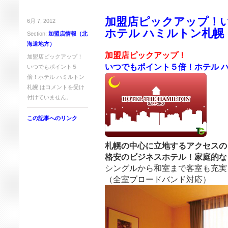
加盟店ピックアップ！
6月 7, 2012
ホテル ハミルトン札幌
Section:
加盟店情報（北
海道地方）
加盟店ピックアップ！
加盟店ピックアップ！
いつでもポイント５倍！ホテル 
いつでもポイント５
倍！ホテル ハミルトン
札幌 は
コメントを受け
付けていません。
この記事へのリンク
札幌の中心に立地するアクセスの
格安のビジネスホテル！家庭的な
シングルから和室まで客室も充実
（全室ブロードバンド対応）