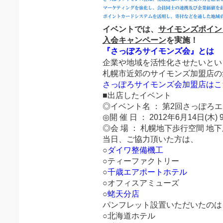
イベントでは、
サイモンズポイン
入会キャンペーン
を実施！
『さっぽろサイモンズ会』とは
企業や地域を活性化させたいとい
札幌市近郊のサイモンズ加盟店の
さっぽろサイモンズ会加盟店はこ
■出店したイベント
◎イベント名 ： 第2回さっぽろ
◎開 催 日 ： 2012年6月14日(木) 9
◎会 場 ： 札幌地下歩行空間 地
当日、ご協力頂いた方は、
○
ダイワ整備機工
○ティーファクトリー
○
千歳エアポートホテル
○オフィスアミューズ
○
蛯天分店
パンフレット設置いただいたのは
○北海道ホテル