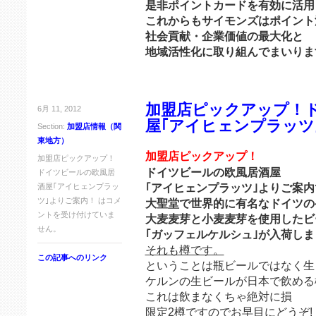
是非ポイントカードを有効に活用
これからもサイモンズはポイント
社会貢献・企業価値の最大化と
地域活性化に取り組んでまいりま
加盟店ピックアップ！
6月 11, 2012
屋｢アイヒェンプラッツ
Section:
加盟店情報（関
東地方）
加盟店ピックアップ！
加盟店ピックアップ！
ドイツビールの欧風居酒屋
ドイツビールの欧風居
｢アイヒェンプラッツ｣よりご案
酒屋｢アイヒェンプラッ
ツ｣よりご案内！ は
コメ
大聖堂で世界的に有名なドイツの
ントを受け付けていま
大麦麦芽と小麦麦芽を使用したビ
せん。
｢ガッフェルケルシュ｣が入荷しま
それも樽です。
この記事へのリンク
ということは瓶ビールではなく生
ケルンの生ビールが日本で飲める
これは飲まなくちゃ絶対に損
限定2樽ですのでお早目にどうぞ!