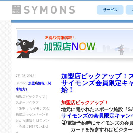
サービス
加盟店ピックアップ！ス
7月 25, 2012
サイモンズ会員限定キ
Section:
加盟店情報（関
始！
東地方）
加盟店ピックアップ！
加盟店ピックアップ！
スポーツクラブ
「SARI」サイモンズ会
地元に開かれたスポーツ施設『SAR
員限定キャンペーン８
サイモンズの会員限定キャンペー
月から開始！ は
コメン
①
電話予約時にサイモンズの会
トを受け付けていませ
カードを持参すればビジター
ん。