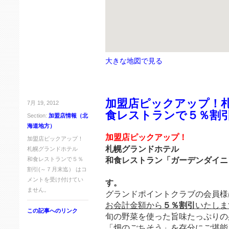
大きな地図で見る
加盟店ピックアップ！
7月 19, 2012
食レストランで５％割引
Section:
加盟店情報（北
海道地方）
加盟店ピックアップ！
加盟店ピックアップ！
札幌グランドホテル
札幌グランドホテル
和食レストラン「ガーデンダイニ
和食レストランで５％
割引(～７月末迄） は
コ
７月限りのキャ
メントを受け付けてい
す。
ません。
グランドポイントクラブの会員様
お会計金額から
５％割引
いたしま
この記事へのリンク
旬の野菜を使った旨味たっぷりの
「畑のごちそう」を存分にご堪能