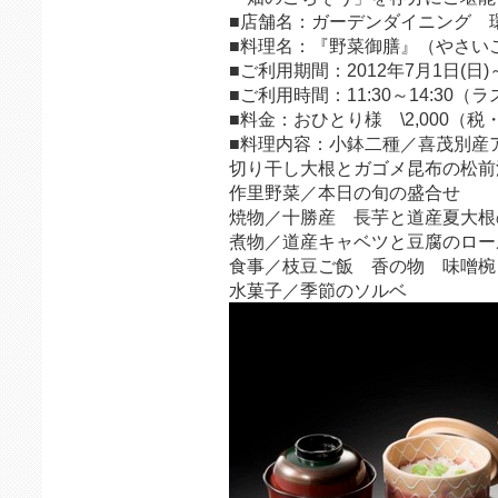
■店舗名：ガーデンダイニング 
■料理名：『野菜御膳』（やさい
■ご利用期間：2012年7月1日(日)～
■ご利用時間：11:30～14:30
■料金：おひとり様 \2,000（税
■料理内容：小鉢二種／喜茂別産
切り干し大根とガゴメ昆布の松前
作里野菜／本日の旬の盛合せ
焼物／十勝産 長芋と道産夏大根
煮物／道産キャベツと豆腐のロー
食事／枝豆ご飯 香の物 味噌椀
水菓子／季節のソルベ