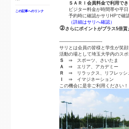
ＳＡＲＩ会員料金で利用でき
ビジター料金が時間帯や平日
この記事へのリンク
予約時に確認かサリHPで確認
（詳細はサリへ確認）
②
さらにポイントがプラス5倍貰
—————————-
サリとは会員の皆様と学生が笑顔
活動の場として埼玉大学内のスポ
Ｓ
⇒ スポーツ、さいたま
Ａ
⇒ エリア、アカデミー
Ｒ
⇒ リラックス、リフレッシ
Ｉ
⇒ イマジネーション
この機会に是非ご利用ください！