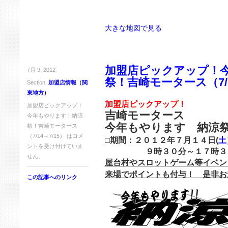
大きな地図で見る
加盟店ピックアップ！
7月 9, 2012
祭！吉崎モータース（7/1
Section:
加盟店情報（関
東地方）
加盟店ピックアップ！
加盟店ピックアップ！
吉崎モータース
今年もやります！納涼
今年もやります 納涼
祭！吉崎モータース
（7/14～7/15） は
コメ
□期間：２０１２年７月１４日(
土
ントを受け付けていま
９時３０分～１７時３
せん。
屋台村やスロットゲーム等イベン
来場でポイントも付与！ 是非お
この記事へのリンク