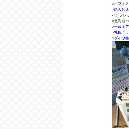
○オフィ
○
蛯天分店
パンフレ
○北海道
○
千歳エア
○
札幌グラ
○
ダイワ整