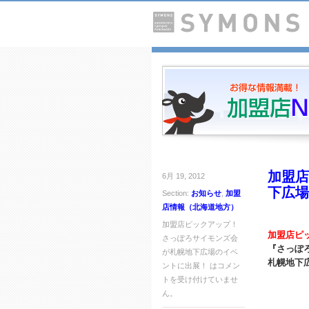
加盟店
6月 19, 2012
下広場
Section:
お知らせ
,
加盟
店情報（北海道地方）
加盟店ピックアップ！
加盟店ピ
さっぽろサイモンズ会
『さっぽ
が札幌地下広場のイベ
札幌地下
ントに出展！ は
コメン
トを受け付けていませ
ん。