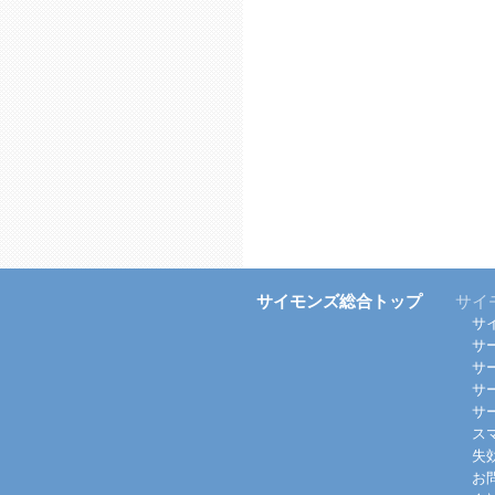
サイモンズ総合トップ
サイ
サ
サ
サ
サ
サ
ス
失
お