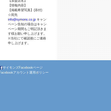
【加盟店名】
【情報内容】
【掲載希望写真】(添付)
☆宛先
info@symons.co.jp
キャン
ペーン告知の場合はキャン
ペーン期間もご明記頂きま
す様お願い申し上げます。
※当社にて確認後にご連絡
申し上げます。
サイモンズFacebookページ
Facebookアカウント運用ポリシー