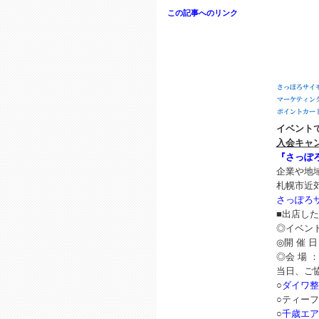
この記事へのリンク
イベント
入会キャ
『さっぽ
企業や地
札幌市近
さっぽろ
■出店し
◎イベント
◎開 催 日 
◎会 場 
当日、ご
○
ダイワ整
○ティー
○
千歳エア