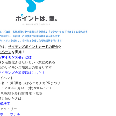
では、
サイモンズポイントカードの紹介
と
ンペーン
を実施！
ろサイモンズ会』とは
域を活性化させたいという意欲のある
郊のサイモンズ加盟店の集まりです
サイモンズ会加盟店はこちら！
たイベント
名 ： 第2回さっぽろエキチカPRまつり
： 2012年6月14日(木) 9:00～17:00
： 札幌地下歩行空間 地下広場
協力頂いた方は、
備機工
ファクトリー
ポートホテル