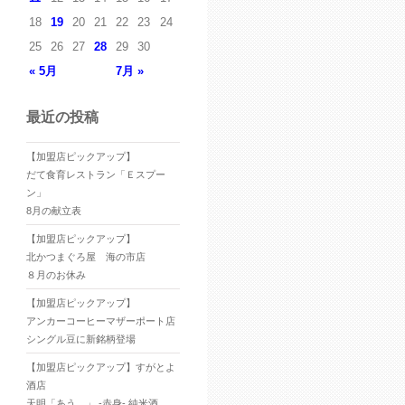
18
19
20
21
22
23
24
25
26
27
28
29
30
« 5月
7月 »
最近の投稿
【加盟店ピックアップ】
だて食育レストラン「Ｅスプー
ン」
8月の献立表
【加盟店ピックアップ】
北かつまぐろ屋 海の市店
８月のお休み
【加盟店ピックアップ】
アンカーコーヒーマザーポート店
シングル豆に新銘柄登場
【加盟店ピックアップ】すがとよ
酒店
天明「あう。」 -赤身- 純米酒