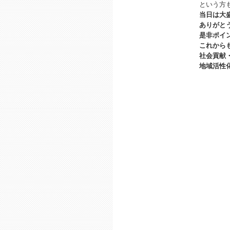
という方
当日は大
ありがと
是非ポイ
これから
社会貢献
地域活性