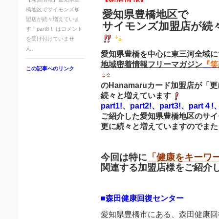
橋地区でサイモンズ加
愛知県豊橋地区で
盟店が続々増えていま
サイモンズ加盟店が続
す！part8！ は
コメント
を受け付けていませ
ん。
愛知県豊橋を中心に東三河全域に
地域密着情報フリーマガジン
『笑
この記事へのリンク
のHanamaruカード加盟店が
「更
続々と増えています
part1!
、
part2!、
part3!
、
part４!
、
ご紹介した愛知県豊橋地区のサイ
更に続々と増えていますのでまた
今回は特に
「健康をキーワ
関連する
加盟店様
をご紹介
■森田健康回復センター
愛知県豊橋市にある、森田健康回