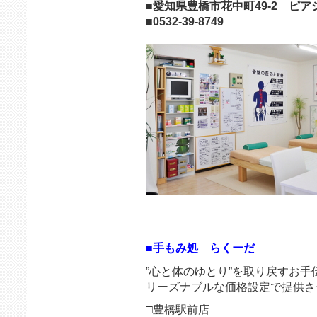
■愛知県豊橋市花中町49-2 ピア
■0532-39-8749
■手もみ処 らくーだ
”心と体のゆとり”を取り戻すお手
リーズナブルな価格設定で提供さ
□豊橋駅前店