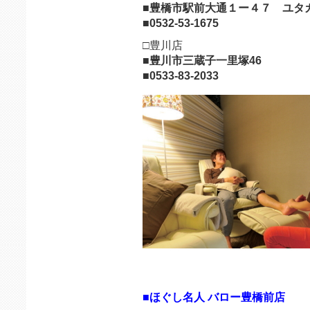
■豊橋市駅前大通１ー４７ ユタ
■0532-53-1675
□豊川店
■豊川市三蔵子一里塚46
■0533-83-2033
■ほぐし名人 バロー豊橋前店