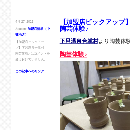
【加盟店ピックアップ
4月 27, 2021
陶芸体験♪
Section:
加盟店情報（中
部地方）
下呂温泉合掌村
より陶芸体
【加盟店ピックアッ
プ】下呂温泉合掌村
陶芸体験♪
陶芸体験♪ は
コメントを
受け付けていません。
この記事へのリンク