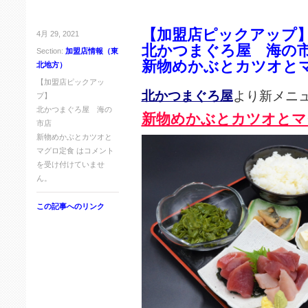
【加盟店ピックアップ
4月 29, 2021
北かつまぐろ屋 海の
Section:
加盟店情報（東
新物めかぶとカツオと
北地方）
【加盟店ピックアッ
北かつまぐろ屋
より新メニ
プ】
北かつまぐろ屋 海の
新物めかぶとカツオとマ
市店
新物めかぶとカツオと
マグロ定食 は
コメント
を受け付けていませ
ん。
この記事へのリンク