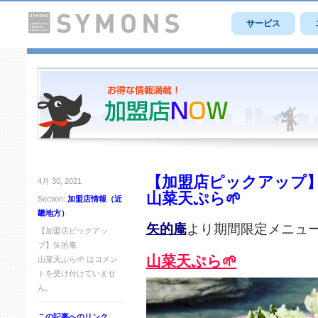
サービス
【加盟店ピックアップ
4月 30, 2021
山菜天ぷら🌱
Section:
加盟店情報（近
畿地方）
矢的庵
より期間限定メニュ
【加盟店ピックアッ
プ】矢的庵
山菜天ぷら🌱
山菜天ぷら🌱 は
コメン
トを受け付けていませ
ん。
この記事へのリンク