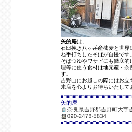
矢的庵
は、
石臼挽き八ヶ岳産蕎麦と世界
ね手打ちしたそばが自慢です
そばつゆやワサビにも徹底的
理等に使う食材は地元産・奈
す。
吉野山にお越しの際にはお立
来店を心よりお待ちいたして
■□■□■□■□■□■□■□■□■□■□■□■□
矢的庵
奈良県吉野郡吉野町大字
090-2478-5834
■□■□■□■□■□■□■□■□■□■□■□■□