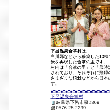
下呂温泉合掌村
は、
白川郷などから移築した10
景を再現した合掌の里です。
村内は「合掌の里」と「歳時
されており、それぞれに飛騨
さまざまな植栽などから日本
す。
■□■□■□■□■□■□■□■□■□■□■□■□
下呂温泉合掌村
岐阜県下呂市森2369
0576-25-2239