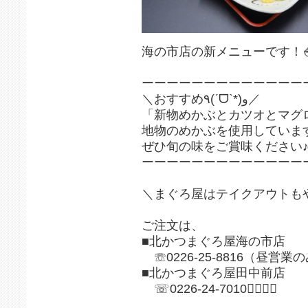
海の市店の新メニューです！
ーーーーーーーーーーーーー
＼おすすめ٩(ˊᗜˋ*)و／
「新物めかぶとカツオとマグ
地物のめかぶを使用しています
ぜひ旬の味をご賞味ください♪
ーーーーーーーーーーーーー
＼まぐろ屋はテイクアウトも
ご注文は、
■北かつまぐろ屋海の市店
☏0226-25-8816（昼営業
■北かつまぐろ屋田中前店
☏0226-24-7010💁‍♂️💁‍♀️