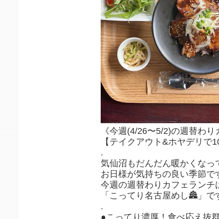
《今週(4/26〜5/2)の週替わ
【テイクアウト&ホヤデリで10
.
気仙沼もだんだん暖かくなって
お日様が気持ちの良い季節です
今週の週替わりカフェランチ
「こってり名古屋めし🏯」で
.
●こってり濃厚！食べ応え抜