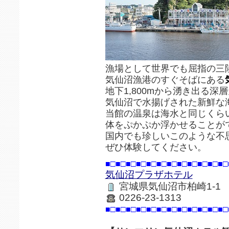
漁場として世界でも屈指の三
気仙沼漁港のすぐそばにある
地下1,800mから湧き出る深
気仙沼で水揚げされた新鮮な
当館の温泉は海水と同じくら
体をぷかぷか浮かせることが
国内でも珍しいこのような不
ぜひ体験してください。
■□■□■□■□■□■□■□■□■□■□■□■□
気仙沼プラザホテル
宮城県気仙沼市柏崎1-1
0226-23-1313
■□■□■□■□■□■□■□■□■□■□■□■□