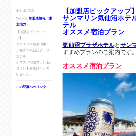
【加盟店ピックアップ
4月 16, 2021
サンマリン気仙沼ホテ
Section:
加盟店情報（東
テル
北地方）
オススメ宿泊プラン
【加盟店ピックアッ
プ】
気仙沼プラザホテル
と
サン
サンマリン気仙沼ホテ
ル観洋＆気仙沼プラザ
すすめプランのご案内です
ホテル
オススメ宿泊プラン は
オススメ宿泊プラン
コメントを受け付けて
いません。
この記事へのリンク