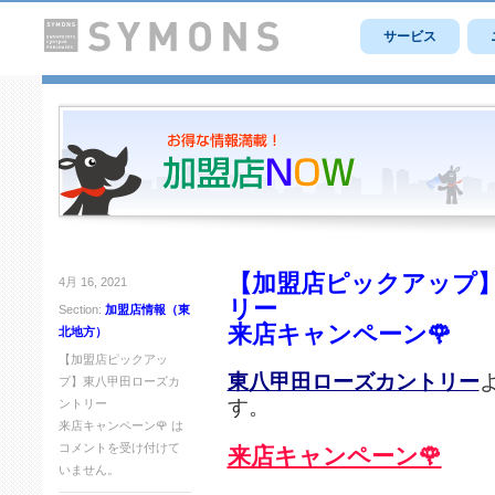
サービス
【加盟店ピックアップ
4月 16, 2021
リー
Section:
加盟店情報（東
来店キャンペーン🌹
北地方）
【加盟店ピックアッ
東八甲田ローズカントリー
プ】東八甲田ローズカ
す。
ントリー
来店キャンペーン🌹 は
コメントを受け付けて
来店キャンペーン🌹
いません。