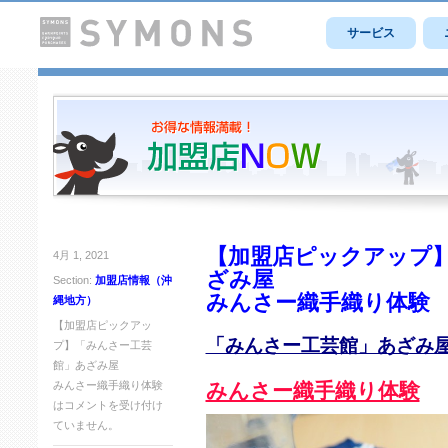
サービス
【加盟店ピックアップ
4月 1, 2021
ざみ屋
Section:
加盟店情報（沖
みんさー織手織り体験
縄地方）
【加盟店ピックアッ
「みんさー工芸館」あざみ
プ】「みんさー工芸
館」あざみ屋
みんさー織手織り体験
みんさー織手織り体験
は
コメントを受け付け
ていません。