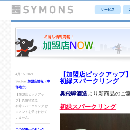
サービス
【加盟店ピックアップ
4月 15, 2021
初緑スパークリング
Section:
加盟店情報（中
部地方）
奥飛騨酒造
より新商品のご
【加盟店ピックアッ
プ】奥飛騨酒造
初緑スパークリング
初緑スパークリング は
コメントを受け付けて
いません。
この記事へのリンク