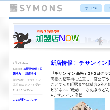
サービス
新店情報！ チサンイン
3月 26, 2010
Section:
加盟店情報（四
『チサン イン 高松』3月2日グ
国地方）
,
新店情報
高松の繁華街に位置し、官公庁や
新店情報！ チサンイン
ことでん瓦町駅までは徒歩5分と
高松 は
コメントを受け
ビジネスに観光に、さぬきうどん
付けていません。
●チサン イン 高松
この記事へのリンク