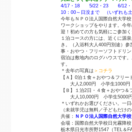
4/17・18 5/22・23 6/1
10：00～日没まで （いずれも
今年もＮＰＯ法人国際自然大学校
ワークショップをやります。今年
迎！初めての方も気軽にご参加く
１泊コースの方には、近くに源泉
き。（入浴料大人400円別途）
事・おやつ・フリーソフトドリン
宿泊は敷地内のログハウスです。
す。
＊去年の写真は
＞コチラ
【Ａ】0泊１食＋おやつ＆フリー
大人2,000円 小学生1000円
【Ｂ】１泊2日・４食＋おやつ＆
大人10,000円 小学生5000
＊いずれかお選びください。一日
（未就学児は無料／子どもだけの
共催：
ＮＰＯ法人国際自然大学校
会場：国際自然大学校日光霧降校
栃木県日光市所野1547（TEL＆FAX：