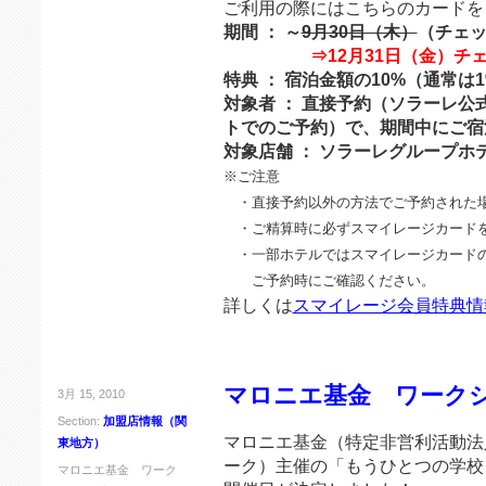
ご利用の際にはこちらのカードを
期間 ： ～
9月30日（木）
（チェ
⇒12月31日（金）
特典 ： 宿泊金額の10%（通常は
対象者 ： 直接予約（ソラーレ
トでのご予約）で、期間中にご宿
対象店舗 ： ソラーレグループホ
※ご注意
・直接予約以外の方法でご予約された場
・ご精算時に必ずスマイレージカード
・一部ホテルではスマイレージカードの
ご予約時にご確認ください。
詳しくは
スマイレージ会員特典情
マロニエ基金 ワーク
3月 15, 2010
Section:
加盟店情報（関
マロニエ基金（特定非営利活動法
東地方）
ーク）主催の「もうひとつの学校
マロニエ基金 ワーク