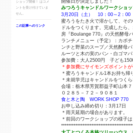
開催日が決定しました！
ショップ開催！ は
コメ
みつろうキャンドルワークショップ
ントを受け付けていま
せん。
3月20日（土） 10：00～2：00
蜜ろうをたき火で溶かして、その
この記事へのリンク
ドルをつくります。完成したら、
房『Boulange 770』の天然
ランチメニュー（予定）：カボチ
ンチと野菜のスープ／天然酵母パ
ルーツと木の実のパン・白ゴマパ
参加費：大人2500円 子ども150
＊参加費にサイモンズポイントが
＊蜜ろうキャンドル1本お持ち帰
＊未就学児はキャンドルをつくら
会場：栃木県芳賀郡益子町山本７
０２８５－７２－９０８１
食と木と陶 WORK SHOP 770
お申し込み締め切り：3月17日
＊雨天延期の場合があります。
＊前回のワークショップの様子は
****************************************
大工とつくる本格ツリーハウス i