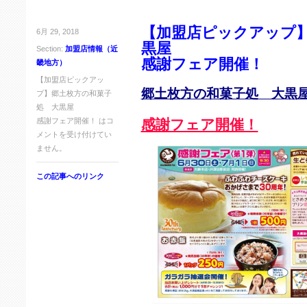
【加盟店ピックアップ
6月 29, 2018
黒屋
Section:
加盟店情報（近
感謝フェア開催！
畿地方）
【加盟店ピックアッ
郷土枚方の和菓子処 大黒
プ】郷土枚方の和菓子
処 大黒屋
感謝フェア開催！ は
コ
感謝フェア開催！
メントを受け付けてい
ません。
この記事へのリンク