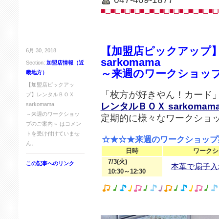
■□■□■□■□■□■□■□■□■□■□■□■□
【加盟店ピックアップ
6月 30, 2018
sarkomama
Section:
加盟店情報（近
～来週のワークショッ
畿地方）
【加盟店ピックアッ
「枚方が好きやん！カード
プ】レンタルＢＯＸ
レンタルＢＯＸ sarkomam
sarkomama
～来週のワークショッ
定期的に様々なワークショ
プのご案内～ は
コメン
トを受け付けていませ
☆★☆★来週のワークショップ
ん。
日時
ワークシ
7/3(火)
この記事へのリンク
本革で扇子入
10:30～12:30