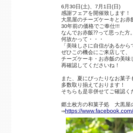
6月30日(土)、7月1日(日)
感謝フェアを開催致します！
大黒屋のチーズケーキとお赤
30年前の価格でご奉仕!!!
なんでお赤飯⁇って思った方
何故かって・・・
「美味しさに自信があるからです
ぜひこの機会にご来店して、
チーズケーキ・お赤飯の美味
再確認してくださいね！
また、夏にぴったりなお菓子
多数取り揃えております！
そちらも是非併せてご確認く
郷土枚方の和菓子処 大黒屋
https://www.facebook.co
⇒