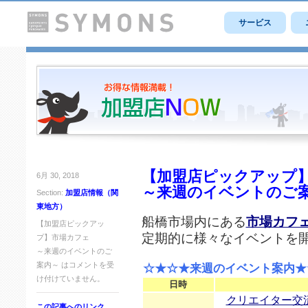
サービス
【加盟店ピックアップ
6月 30, 2018
～来週のイベントのご
Section:
加盟店情報（関
東地方）
船橋市場内にある
市場カフ
【加盟店ピックアッ
定期的に様々なイベントを
プ】市場カフェ
～来週のイベントのご
案内～ は
コメントを受
☆★☆★来週のイベント案内★
け付けていません。
日時
クリエイター交
この記事へのリンク