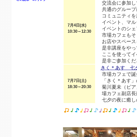
交流会に参加し
共通のグループ
コミュニティを広
イベント、マル
7月4日(水)
イベントのシェ
10:30～12:30
市場カフェもそ
お店やスペース
是非講座をやっ
ここを使ってイ
是非ご参加くだ
きく＊あす 七
市場カフェで誕
「きく＊あす」
7月7日(土)
18:30～20:30
菊川夏未（ピア
場カフェ副店長
七夕の夜に癒し