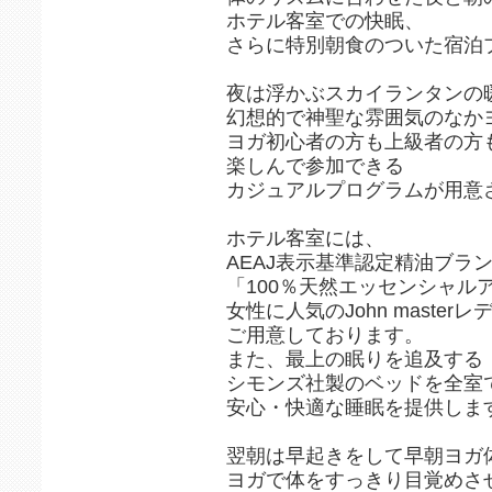
ホテル客室での快眠、
さらに特別朝食のついた宿泊
夜は浮かぶスカイランタンの
幻想的で神聖な雰囲気のなか
ヨガ初心者の方も上級者の方
楽しんで参加できる
カジュアルプログラムが用意
ホテル客室には、
AEAJ表示基準認定精油ブランド
「100％天然エッセンシャル
女性に人気のJohn maste
ご用意しております。
また、最上の眠りを追及する
シモンズ社製のベッドを全室
安心・快適な睡眠を提供しま
翌朝は早起きをして早朝ヨガ
ヨガで体をすっきり目覚めさ