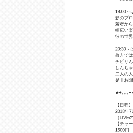
19:0
影のプロ
若者から
幅広い楽
彼の世界
20:30
枚方では
チビりん
しんちゃ
二人の人
是非お聞
★+｡｡｡+
【日程】
2018年7
（LIV
【チャー
1500円