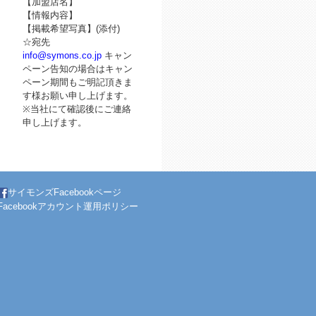
【加盟店名】
【情報内容】
【掲載希望写真】(添付)
☆宛先
info@symons.co.jp
キャン
ペーン告知の場合はキャン
ペーン期間もご明記頂きま
す様お願い申し上げます。
※当社にて確認後にご連絡
申し上げます。
サイモンズFacebookページ
Facebookアカウント運用ポリシー