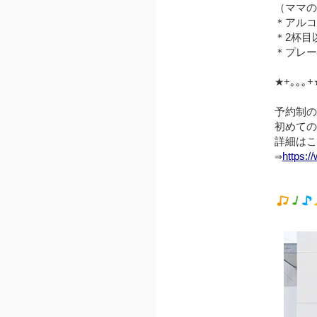
（ママの
＊アルコ
＊2杯目
＊プレー
★+｡｡｡+
予約制の
初めて
詳細はこ
https:
⇒