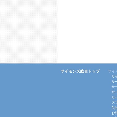
サイモンズ総合トップ
サイ
サ
サ
サ
サ
サ
ス
失
お