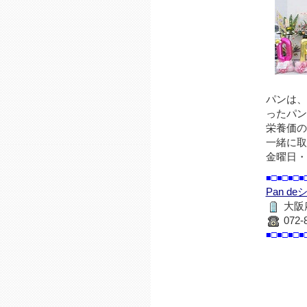
パンは、
ったパン
栄養価の
一緒に取
金曜日・
■□■□■□■
Pan d
大阪府
072-
■□■□■□■