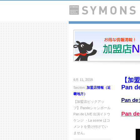
【加盟
6月 11, 2018
Pan 
Section:
加盟店情報（近
畿地方）
Pan 
【加盟店ピックアッ
プ】Pandeシャンボール
Pan d
Pan de LIVE 出演イトウ
ケンジ ・La scene は
コ
メントを受け付けてい
ません。