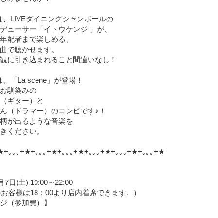
0～は、LIVEダイニングシャンボールの
デューサー「イトウケンジ 」が、
年配者まで楽しめる、
曲で聴かせます。
観に引き込まれること間違いなし！
～は、「La scene」が登場！
お馴染みの
（ギター）と
ん（ドラマー）のコンビです♪！
柄が出るような音楽を
きください。
★+｡｡｡+★+｡｡｡+★+｡｡｡+★+｡｡｡+★+｡｡｡+★+｡｡｡+★
月7日(土) 19:00～22:00
Eのお客様は18：00より店内着席できます。）
ジ（参加費）】