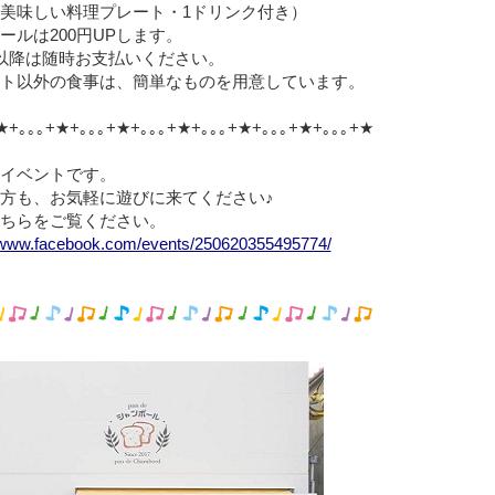
美味しい料理プレート・1ドリンク付き）
ールは200円UPします。
以降は随時お支払いください。
ト以外の食事は、簡単なものを用意しています。
★+｡｡｡+★+｡｡｡+★+｡｡｡+★+｡｡｡+★+｡｡｡+★+｡｡｡+★
イベントです。
の方も、お気軽に遊びに来てください♪
ちらをご覧ください。
//www.facebook.com/events/250620355495774/