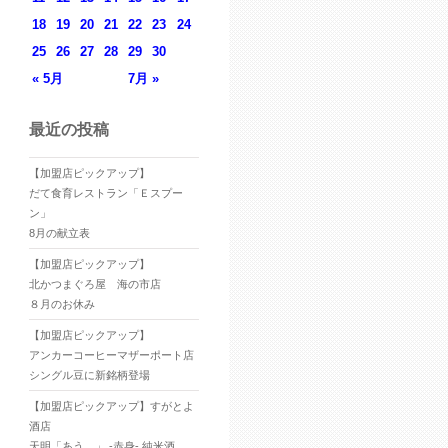
18
19
20
21
22
23
24
25
26
27
28
29
30
« 5月
7月 »
最近の投稿
【加盟店ピックアップ】
だて食育レストラン「Ｅスプー
ン」
8月の献立表
【加盟店ピックアップ】
北かつまぐろ屋 海の市店
８月のお休み
【加盟店ピックアップ】
アンカーコーヒーマザーポート店
シングル豆に新銘柄登場
【加盟店ピックアップ】すがとよ
酒店
天明「あう。」 -赤身- 純米酒