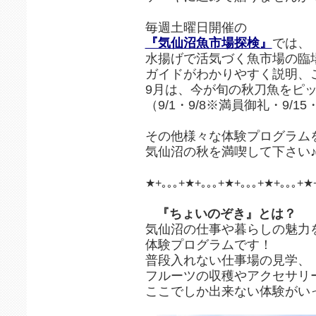
毎週土曜日開催の
『気仙沼魚市場探検』
では、
水揚げで活気づく魚市場の臨
ガイドがわかりやすく説明、
9月は、今が旬の秋刀魚をピ
（9/1・9/8※満員御礼・9/15・
その他様々な体験プログラム
気仙沼の秋を満喫して下さい
★+｡｡｡+★+｡｡｡+★+｡｡｡+★+｡｡｡+★
『ちょいのぞき』とは？
気仙沼の仕事や暮らしの魅力
体験プログラムです！
普段入れない仕事場の見学、
フルーツの収穫やアクセサリ
ここでしか出来ない体験がい