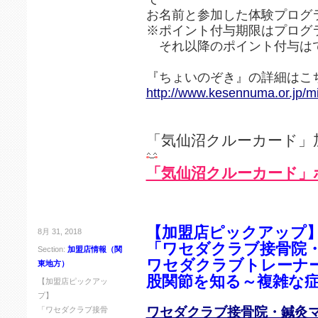
お名前と参加した体験プログ
※ポイント付与期限はプログ
それ以降のポイント付与は
『ちょいのぞき』の詳細はこ
http://www.kesennuma.or.jp/mi
「気仙沼クルーカード」
「気仙沼クルーカード」
【加盟店ピックアップ
8月 31, 2018
「ワセダクラブ接骨院
Section:
加盟店情報（関
ワセダクラブトレーナー
東地方）
股関節を知る～複雑な
【加盟店ピックアッ
プ】
ワセダクラブ接骨院・鍼灸
「ワセダクラブ接骨