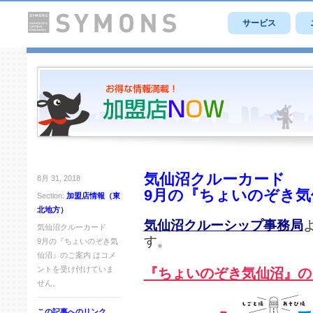
サービス
気仙沼クルーカード
8月 31, 2018
9月の『ちょいのぞき気
Section:
加盟店情報（東
北地方）
気仙沼クルーシップ事務局
気仙沼クルーカード
す。
9月の『ちょいのぞき気
仙沼』のご案内 は
コメ
ントを受け付けていま
『ちょいのぞき気仙沼』の
せん。
この記事へのリンク