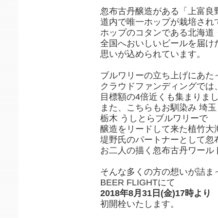
忽布古丹醸造がある「上富良
道内で唯一ホップが栽培され
ホップのコタンである北海道
全国へおいしいビールを届け
思いが込められています。
ブルワリーの立ち上げにあた
クラウドファンディングでは
目標額の4倍近くも集まりま
また、こちらもお馴染み 埼玉 
栃木 うしとらブルワリーで
醸造をリードして来た植竹大
堤野氏のパートナーとして忽
お二人の描く忽布古丹ワール
そんな多くの方の想いが詰ま
BEER FLIGHTにて
2018年8月31日(金)17時より
初開栓いたします。