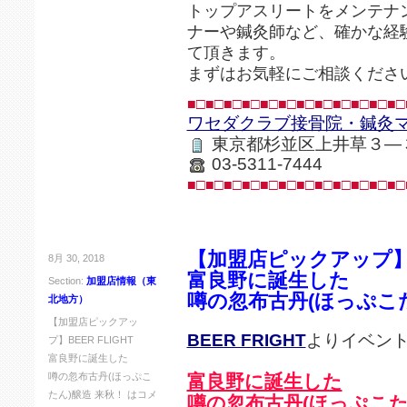
トップアスリートをメンテナ
ナーや鍼灸師など、確かな経
て頂きます。
まずはお気軽にご相談くださ
■□■□■□■□■□■□■□■□■□■□■□■□
ワセダクラブ接骨院・鍼灸
東京都杉並区上井草３―
03-5311-7444
■□■□■□■□■□■□■□■□■□■□■□■□
【加盟店ピックアップ】BE
8月 30, 2018
富良野に誕生した
Section:
加盟店情報（東
噂の忽布古丹(ほっぷこた
北地方）
【加盟店ピックアッ
BEER FRIGHT
よりイベン
プ】BEER FLIGHT
富良野に誕生した
噂の忽布古丹(ほっぷこ
富良野に誕生した
たん)醸造 来秋！ は
コメ
噂の忽布古丹(ほっぷこた