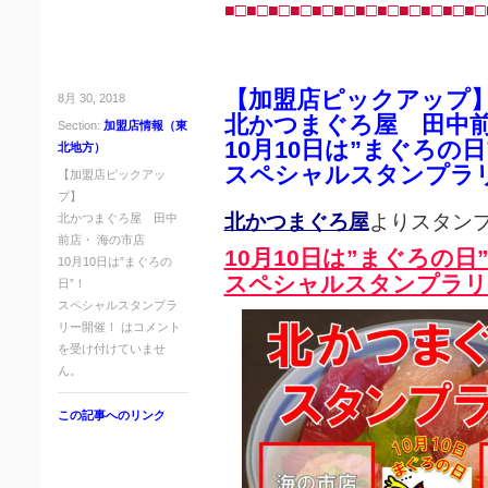
■□■□■□■□■□■□■□■□■□■□■□■□
【加盟店ピックアップ
8月 30, 2018
北かつまぐろ屋 田中前
Section:
加盟店情報（東
10月10日は”まぐろの日
北地方）
スペシャルスタンプラ
【加盟店ピックアッ
プ】
北かつまぐろ屋
よりスタン
北かつまぐろ屋 田中
前店・ 海の市店
10月10日は”まぐろの日
10月10日は”まぐろの
スペシャルスタンプラリ
日”！
スペシャルスタンプラ
リー開催！ は
コメント
を受け付けていませ
ん。
この記事へのリンク