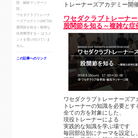
院・鍼灸マッサージ
トレーナーズアカデミー開
院」
ワセダクラブトレーナ
ワセダクラブトレーナーズ
ーズアカデミー(WCTA)
股関節を知る～複雑な症
股関節を知る～複雑な
症例整理する～ は
コメ
ントを受け付けていま
せん。
この記事へのリンク
ワセダクラブトレーナーズアカ
トレーナーの知識を必要とす
全ての方を対象にした、
現役トレーナーによる
実践的な知識を学ぶ場です
毎回部位別にテーマを設定し