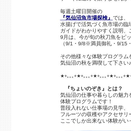
毎週土曜日開催の
『気仙沼魚市場探検』
では、
水揚げで活気づく魚市場の臨
ガイドがわかりやすく説明、
9月は、今が旬の秋刀魚をピ
（9/1・9/8※満員御礼・9/15・
その他様々な体験プログラム
気仙沼の秋を満喫して下さい
★+｡｡｡+★+｡｡｡+★+｡｡｡+★+｡｡｡+★
『ちょいのぞき』とは？
気仙沼の仕事や暮らしの魅力
体験プログラムです！
普段入れない仕事場の見学、
フルーツの収穫やアクセサリ
ここでしか出来ない体験がい