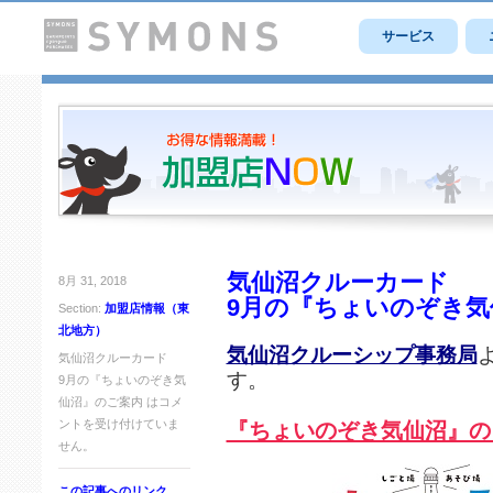
サービス
気仙沼クルーカード
8月 31, 2018
9月の『ちょいのぞき気
Section:
加盟店情報（東
北地方）
気仙沼クルーシップ事務局
気仙沼クルーカード
す。
9月の『ちょいのぞき気
仙沼』のご案内 は
コメ
ントを受け付けていま
『ちょいのぞき気仙沼』の
せん。
この記事へのリンク