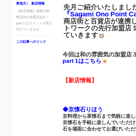
東地方）
,
新店情報
先月ご紹介いたしまし
【新店情報】相模大野
『Sagami Ono Point C
商店街の加盟店紹介！
商店街と百貨店が連携
part 2 は
コメントを受け
トワークの先行加盟店
付けていません。
ていきます
この記事へのリンク
今回は和の雰囲気の加盟店
part 1はこちら
【新店情報】
◆京懐石りほう
京料理から茶懐石まで気軽に楽し
京懐石を手軽に楽しんでいただけ
石を場面に合わせてお選びいただ