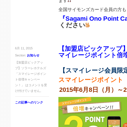
ます
全国サイモンズカード会員の方も
『Sagami Ono Point C
ください
【加盟店ピックアップ
6月 11, 2015
マイレージポイント倍
Section:
お知らせ
【加盟店ピックアッ
プ】ソラーレホテルズ
【スマイレージ会員限
「スマイレージポイン
スマイレージポイント
ト倍増キャンペー
ン！」 は
コメントを受
2015年6月8日（月）～2
け付けていません。
この記事へのリンク