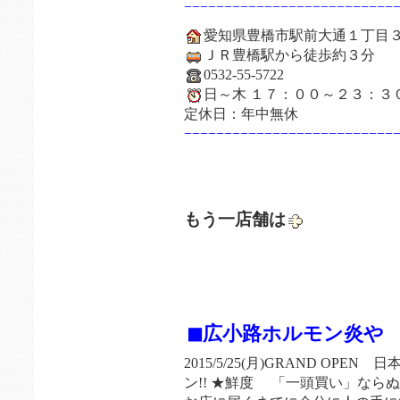
−−−−−−−−−−−−−−−−−−−−−−−−−−
愛知県豊橋市駅前大通１丁目３
ＪＲ豊橋駅から徒歩約３分
0532-55-5722
日～木 １７：００～２３：３
定休日：年中無休
−−−−−−−−−−−−−−−−−−−−−−−−−−
もう一店舗は
◼︎広小路ホルモン炎や
2015/5/25(月)GRAND OP
ン!! ★鮮度 「一頭買い」なら