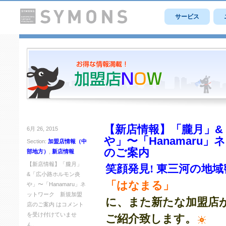
サービス
【新店情報】「朧月」&
6月 26, 2015
や」〜「Hanamaru
Section:
加盟店情報（中
のご案内
部地方）
,
新店情報
【新店情報】「朧月」
笑顔発見! 東三河の地
&「広小路ホルモン炎
「はなまる」
や」〜「Hanamaru」ネ
ットワーク 新規加盟
に、また新たな加盟店
店のご案内 は
コメント
を受け付けていませ
ご紹介致します。
ん。