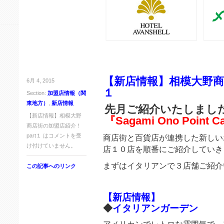
【新店情報】相模大野商店
6月 4, 2015
１
Section:
加盟店情報（関
東地方）
,
新店情報
先月ご紹介いたしまし
【新店情報】相模大野
『Sagami Ono Point C
商店街の加盟店紹介！
part１ は
コメントを受
商店街と百貨店が連携した新しい
け付けていません。
店１０店を順番にご紹介していき
まずはイタリアンで３店舗ご紹介
この記事へのリンク
【新店情報】
◆
イタリアンガーデン