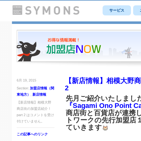
サービス
【新店情報】相模大野商店
6月 19, 2015
2
Section:
加盟店情報（関
東地方）
,
新店情報
先月ご紹介いたしまし
【新店情報】相模大野
『Sagami Ono Point C
商店街の加盟店紹介！
商店街と百貨店が連携
part 2 は
コメントを受け
トワークの先行加盟店
付けていません。
ていきます
この記事へのリンク