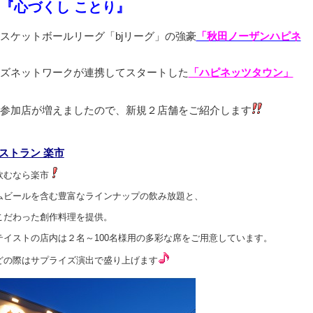
『心づくし ことり』
スケットボールリーグ「bjリーグ」の強豪
「秋田ノーザンハピネ
ズネットワークが連携してスタートした
「ハピネッツタウン」
参加店が増えましたので、新規２店舗をご紹介します
レストラン 楽市
飲むなら楽市
ムビールを含む豊富なラインナップの飲み放題と、
こだわった創作料理を提供。
テイストの店内は２名～100名様用の多彩な席をご用意しています。
どの際はサプライズ演出で盛り上げます