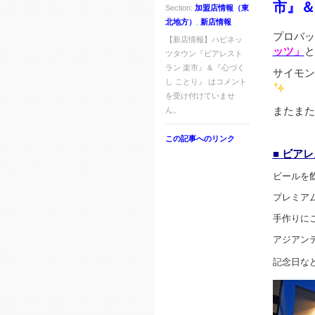
市』＆
Section:
加盟店情報（東
北地方）
,
新店情報
プロバッ
【新店情報】ハピネッ
ッツ」
と
ツタウン『ビアレスト
ラン 楽市』＆『心づく
サイモン
し ことり』 は
コメント
を受け付けていませ
またまた
ん。
この記事へのリンク
■ ビア
ビールを
プレミア
手作りに
アジアン
記念日な