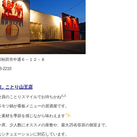
田県秋田市中通６－１２－８
8-2210
くし ことり山王店
全員のことりスマイルでお待ちかね
多モツ鍋が看板メニューの居酒屋です。
た素材を季節を感じながら味わえます
ー席、少人数にオススメの座敷や、最大25名収容の個室まで、
なシチュエーションに対応しています。