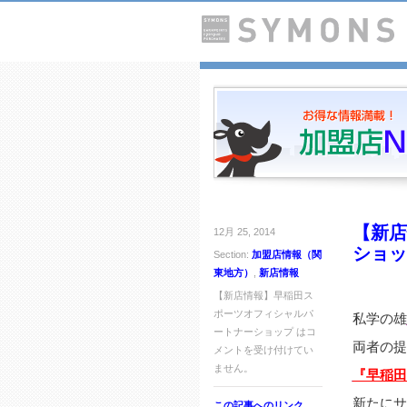
【新店
12月 25, 2014
ショッ
Section:
加盟店情報（関
東地方）
,
新店情報
【新店情報】早稲田ス
ポーツオフィシャルパ
私学の雄
ートナーショップ は
コ
両者の提
メントを受け付けてい
ません。
『早稲田
新たにサ
この記事へのリンク