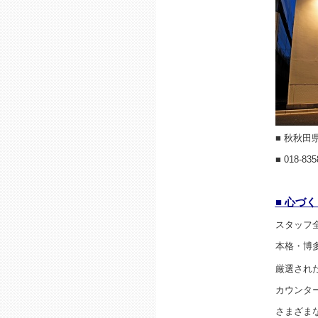
■ 秋秋
■ 018-835
■ 心づ
スタッフ
本格・博
厳選され
カウンタ
さまざま