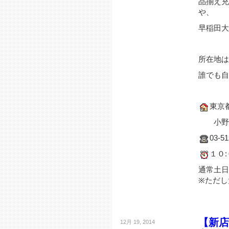
品揃え充
や、
早稲田大
所在地は
誰でも自
東京
小野梓
03-51
１０
通常土日
※ただし
【新店
12月 19, 2014