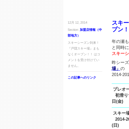
スキー
12月 12, 2014
プン！
Section:
加盟店情報（中
部地方）
年の瀬も
スキーシーズン到来！
と同時に
『戸隠スキー場』まも
スキーシ
なくオープン！！ は
コ
メントを受け付けてい
昨シーズ
ません。
場」
の
2014
この記事へのリンク
――――
プレオ
初滑
日(金)
――――
スキー
20
(日)