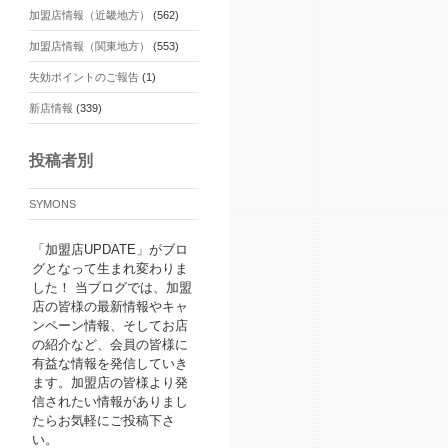
加盟店情報（近畿地方）
(562)
加盟店情報（関東地方）
(553)
失効ポイントのご報告
(1)
新店情報
(339)
投稿者別
SYMONS
「加盟店UPDATE」がブロ
グとなって生まれ変わりま
した！ 当ブログでは、加盟
店の皆様の最新情報やキャ
ンペーン情報、そしてお店
の紹介など、会員の皆様に
有益な情報を発信していき
ます。加盟店の皆様より発
信されたい情報がありまし
たらお気軽にご投稿下さ
い。