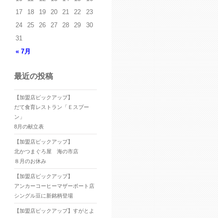
17
18
19
20
21
22
23
24
25
26
27
28
29
30
31
« 7月
最近の投稿
【加盟店ピックアップ】
だて食育レストラン「Ｅスプー
ン」
8月の献立表
【加盟店ピックアップ】
北かつまぐろ屋 海の市店
８月のお休み
【加盟店ピックアップ】
アンカーコーヒーマザーポート店
シングル豆に新銘柄登場
【加盟店ピックアップ】すがとよ