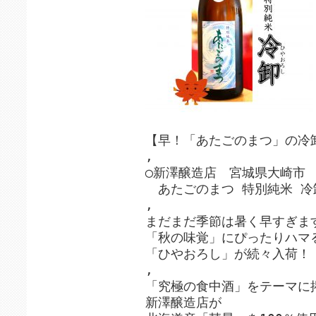
【早！「あたごのまつ」の冷
,
◯新澤醸造店 宮城県大崎市
あたごのまつ 特別純米 冷
,
まだまだ季節は暑く早すぎま
「秋の味覚」にぴったりハマ
「ひやおろし」が続々入荷！
,
「究極の食中酒」をテーマに
新澤醸造店が