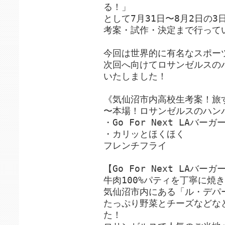
る！」
として7月31日〜8月2日の
考案・試作・決定まで行って
今回は世界的に有名なスポー
次回へ向けてロサンゼルスの
いたしました！
《気仙沼市内高校生考案！旅
〜本場！ロサンゼルスのハン
・Go For Next LAバーガ
・カリッとほくほく
フレンチフライ
【Go For Next LAバーガ
牛肉100%パティを丁寧に焼
気仙沼市内にある「ル・デパ
たっぷり野菜とチーズなどな
た！