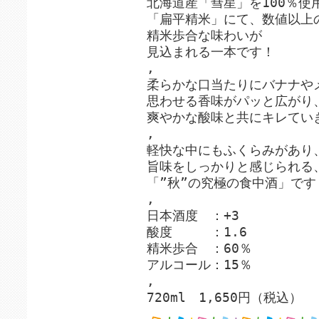
北海道産「彗星」を100％使
「扁平精米」にて、数値以上
精米歩合な味わいが
見込まれる一本です！
,
柔らかな口当たりにバナナや
思わせる香味がパッと広がり
爽やかな酸味と共にキレてい
,
軽快な中にもふくらみがあり
旨味をしっかりと感じられる
「”秋”の究極の食中酒」です
,
日本酒度 ：+3
酸度 ：1.6
精米歩合 ：60％
アルコール：15％
,
720ml 1,650円（税込）