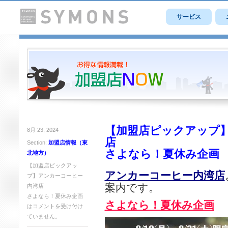
サービス
【加盟店ピックアップ】
8月 23, 2024
店
Section:
加盟店情報（東
さよなら！夏休み企画
北地方）
【加盟店ピックアッ
アンカーコーヒー内湾店
プ】アンカーコーヒー
案内です。
内湾店
さよなら！夏休み企画
さよなら！夏休み企画
は
コメントを受け付け
ていません。