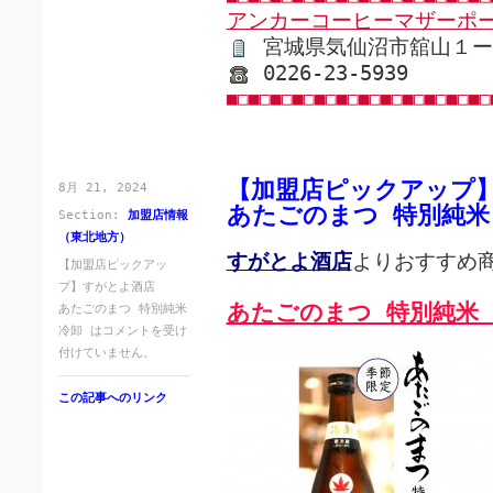
アンカーコーヒーマザーポ
宮城県気仙沼市舘山１ー
0226-23-5939
■□■□■□■□■□■□■□■□■□■□■□■□
【加盟店ピックアップ
8月 21, 2024
あたごのまつ 特別純米
Section:
加盟店情報
（東北地方）
すがとよ酒店
よりおすすめ
【加盟店ピックアッ
プ】すがとよ酒店
あたごのまつ 特別純米
あたごのまつ 特別純米
冷卸 は
コメントを受け
付けていません。
この記事へのリンク