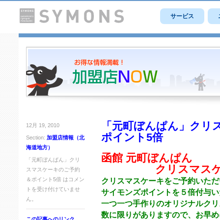
サービス
「元町ぼんぱん」クリ
12月 19, 2010
ポイント5倍
Section:
加盟店情報（北
海道地方）
函館 元町ぼんぱん
「元町ぼんぱん」クリ
クリスマスケー
スマスケーキのご予約
＆ポイント5倍 は
コメン
クリスマスケーキをご予約いただ
トを受け付けていませ
サイモンズポイントを５倍付与い
ん。
一つ一つ手作りのオリジナルクリ
数に限りがありますので、お早め
この記事へのリンク