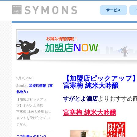
サービス
【加盟店ピックアップ
5月 8, 2026
宮寒梅 純米大吟醸
Section:
加盟店情報（東
北地方）
すがとよ酒店
よりおすすめ
【加盟店ピックアッ
プ】すがとよ酒店
宮寒梅 純米大吟醸
宮寒梅 純米大吟醸 は
コ
メントを受け付けてい
ません。
この記事へのリンク