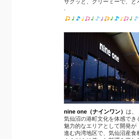
サクッと、クリーミーで、と
.
nine one（ナインワン）
は、
気仙沼の港町文化を体感でき
魅力的なエリアとして開発が
進む内湾地区で、気仙沼産食