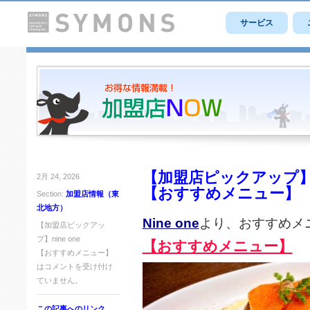
サービス
【加盟店ピックアップ】ni
2月 24, 2026
【おすすめメニュー】
Section:
加盟店情報（東
北地方）
Nine one
より、おすすめメ
【加盟店ピックアッ
プ】nine one
【おすすめメニュー】
【おすすめメニュー】
は
コメントを受け付け
ていません。
この記事へのリンク