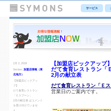
サービス
【加盟店ピックアップ
2月 2, 2026
だて食育レストラン「
Section:
加盟店情報（東
2月の献立表
北地方）
【加盟店ピックアッ
だて食育レストラン「Ｅス
プ】
営業日のご案内です。
だて食育レストラン
「Ｅスプーン」
2月の献立表 は
コメント
を受け付けていませ
ん。