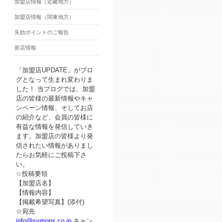
加盟店情報（近畿地方）
加盟店情報（関東地方）
失効ポイントのご報告
新店情報
「加盟店UPDATE」がブロ
グとなって生まれ変わりま
した！ 当ブログでは、加盟
店の皆様の最新情報やキャ
ンペーン情報、そしてお店
の紹介など、会員の皆様に
有益な情報を発信していき
ます。加盟店の皆様より発
信されたい情報がありまし
たらお気軽にご投稿下さ
い。
☆投稿要領
【加盟店名】
【情報内容】
【掲載希望写真】(添付)
☆宛先
info@symons.co.jp
キャン