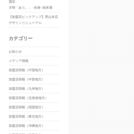
酒店
天明「あう。」 -赤身- 純米酒
【加盟店ピックアップ】男山本店
デザインリニューアル
カテゴリー
お知らせ
メディア情報
加盟店情報（中国地方）
加盟店情報（中部地方）
加盟店情報（九州地方）
加盟店情報（北海道地方）
加盟店情報（四国地方）
加盟店情報（東北地方）
加盟店情報（沖縄地方）