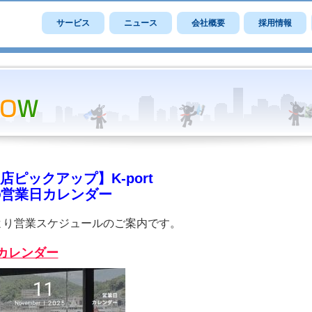
サービス
ニュース
会社概要
採用情報
店ピックアップ】K-port
の営業日カレンダー
より営業スケジュールのご案内です。
カレンダー