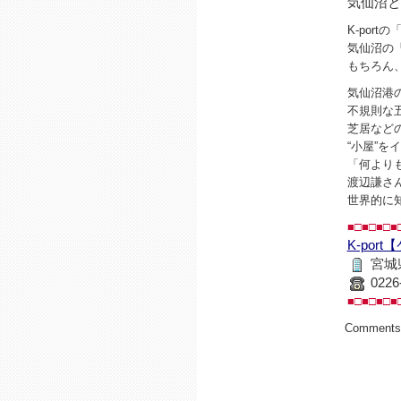
気仙沼と
K-port
気仙沼の
もちろん
気仙沼港
不規則な
芝居など
“小屋”を
「何より
渡辺謙さ
世界的に
■□■□■□■
K-por
宮城
0226
■□■□■□■
Comments 