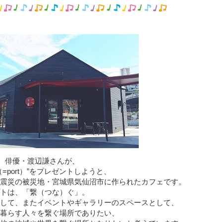
、俳優・渡辺謙さんが、
（=port）”をプレゼントしようと、
震災の被災地・宮城県気仙沼市に作られたカフェです。
トは、「繋（つな）ぐ」。
して、またイベントやギャラリーのスペースとして、
暮らす人々を繋ぐ場所でありたい、