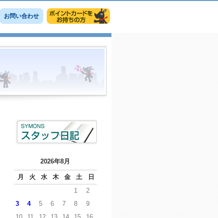
お問い合わせ
2026年8月
月
火
水
木
金
土
日
1
2
3
4
5
6
7
8
9
10
11
12
13
14
15
16