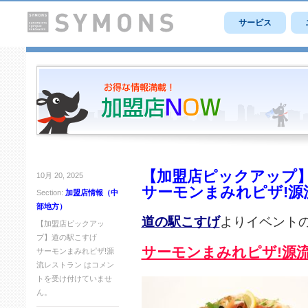
サービス
【加盟店ピックアップ
10月 20, 2025
サーモンまみれピザ!源
Section:
加盟店情報（中
部地方）
道の駅こすげ
よりイベント
【加盟店ピックアッ
プ】道の駅こすげ
サーモンまみれピザ!源
サーモンまみれピザ!源
流レストラン は
コメン
トを受け付けていませ
ん。