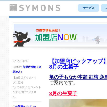
サービス
【加盟店ピックアップ
8月 25, 2025
8月の生菓子
Section:
加盟店情報（東
北地方）
亀の子もなか本舗 紅梅 魚
【加盟店ピックアッ
ご案内です。
プ】紅梅
8月の生菓子 は
コメント
を受け付けていませ
8月の生菓子
ん。
この記事へのリンク