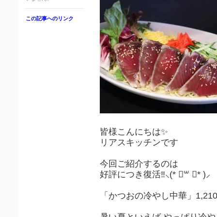
この記事へのリンク
皆様こんにちは✨
リアスキッチンです
今回ご紹介するのは
好評につき復活‼️⸜(* ॑꒳ ॑* )⸝
「かつおの冷やし中華」1,210
暑い夏といえば やっぱり冷や