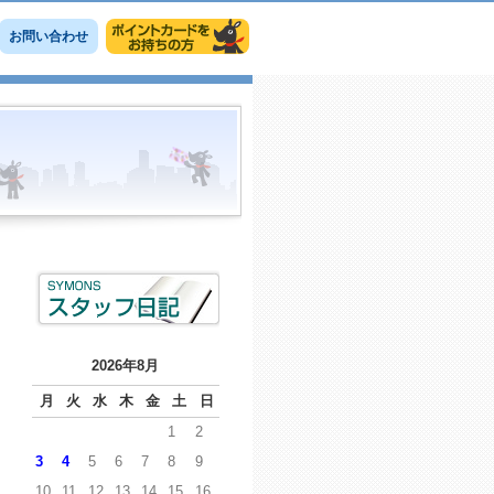
お問い合わせ
2026年8月
月
火
水
木
金
土
日
1
2
3
4
5
6
7
8
9
10
11
12
13
14
15
16