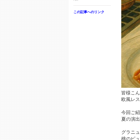
この記事へのリンク
皆様こん
欧風レス
今回ご紹
夏の演出
グラニュ
桃のピュ