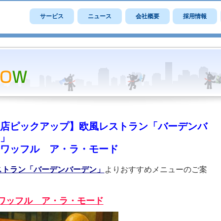
サービス
ニュース
会社概要
採用情報
店ピックアップ】欧風レストラン「バーデンバ
」
ワッフル ア・ラ・モード
ストラン「バーデンバーデン」
よりおすすめメニューのご案
。
ワッフル ア・ラ・モード