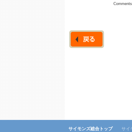
Comments 
サイモンズ総合トップ
サイ