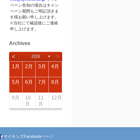
ペーン告知の場合はキャン
ペーン期間もご明記頂きま
す様お願い申し上げます。
※当社にて確認後にご連絡
申し上げます。
Archives
<
>
2026
▼
4月
4月
4月
4月
4月
4月
4月
4月
4月
4月
4月
4月
4月
4月
4月
4月
4月
1月
2月
3月
4月
8月
8月
8月
8月
8月
8月
8月
8月
8月
8月
8月
8月
8月
8月
8月
8月
8月
5月
6月
7月
8月
12月
12月
12月
12月
12月
12月
12月
12月
12月
12月
12月
12月
12月
12月
12月
12月
12月
9月
10
11
12月
月
月
サイモンズFacebookページ