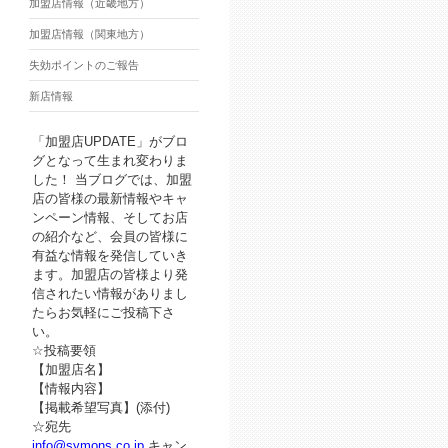
加盟店情報（近畿地方）
加盟店情報（関東地方）
失効ポイントのご報告
新店情報
「加盟店UPDATE」がブロ
グとなって生まれ変わりま
した！ 当ブログでは、加盟
店の皆様の最新情報やキャ
ンペーン情報、そしてお店
の紹介など、会員の皆様に
有益な情報を発信していき
ます。加盟店の皆様より発
信されたい情報がありまし
たらお気軽にご投稿下さ
い。
☆投稿要領
【加盟店名】
【情報内容】
【掲載希望写真】(添付)
☆宛先
info@symons.co.jp
キャン