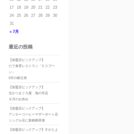
17
18
19
20
21
22
23
24
25
26
27
28
29
30
31
« 7月
最近の投稿
【加盟店ピックアップ】
だて食育レストラン「Ｅスプー
ン」
8月の献立表
【加盟店ピックアップ】
北かつまぐろ屋 海の市店
８月のお休み
【加盟店ピックアップ】
アンカーコーヒーマザーポート店
シングル豆に新銘柄登場
【加盟店ピックアップ】すがとよ