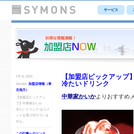
サービス
【加盟店ピックアップ
7月 4, 2025
冷たいドリンク
Section:
加盟店情報（東
北地方）
中華家かいか
よりおすすめ
【加盟店ピックアッ
プ】中華家かいか
冷たいドリンク は
コメ
ントを受け付けていま
せん。
この記事へのリンク