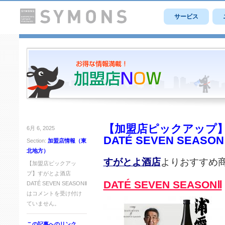
サービス
【加盟店ピックアップ
6月 6, 2025
DATÉ SEVEN SEASON
Section:
加盟店情報（東
北地方）
すがとよ酒店
よりおすすめ
【加盟店ピックアッ
プ】すがとよ酒店
DATÉ SEVEN SEASONⅡ
DATÉ SEVEN SEASONⅡ
は
コメントを受け付け
ていません。
この記事へのリンク