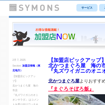
サービス
【加盟店ピックアップ
2月 7, 2025
北かつまぐろ屋 海の
Section:
加盟店情報（東
『丸ズワイガニのオニ
北地方）
【加盟店ピックアッ
北かつまぐろ屋
よりおすす
プ】
北かつまぐろ屋 海の
『まぐろそぼろ飯』
市店
『丸ズワイガニのオニ
オンサラダ』 は
コメン
トを受け付けていませ