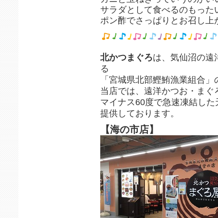
サラダとして食べるのもった
ポン酢でさっぱりとお召し上がり
北かつまぐろ
は、気仙沼の遠
る
「宮城県北部鰹鮪漁業組合」
当店では、遠洋かつお・まぐ
マイナス60度で急速凍結し
提供しております。
【海の市店】