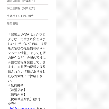
加盟店情報（近畿地方）
加盟店情報（関東地方）
失効ポイントのご報告
新店情報
「加盟店UPDATE」がブロ
グとなって生まれ変わりま
した！ 当ブログでは、加盟
店の皆様の最新情報やキャ
ンペーン情報、そしてお店
の紹介など、会員の皆様に
有益な情報を発信していき
ます。加盟店の皆様より発
信されたい情報がありまし
たらお気軽にご投稿下さ
い。
☆投稿要領
【加盟店名】
【情報内容】
【掲載希望写真】(添付)
☆宛先
info@symons.co.jp
キャン