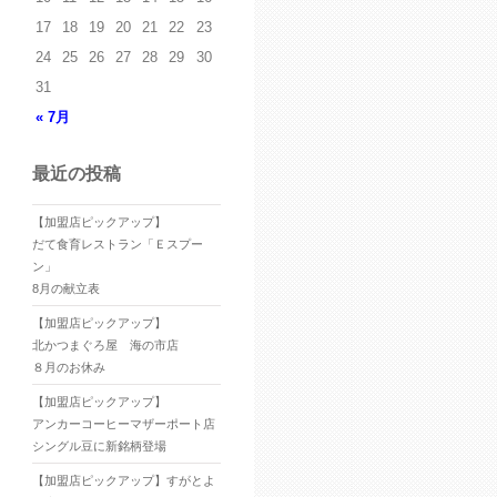
17
18
19
20
21
22
23
24
25
26
27
28
29
30
31
« 7月
最近の投稿
【加盟店ピックアップ】
だて食育レストラン「Ｅスプー
ン」
8月の献立表
【加盟店ピックアップ】
北かつまぐろ屋 海の市店
８月のお休み
【加盟店ピックアップ】
アンカーコーヒーマザーポート店
シングル豆に新銘柄登場
【加盟店ピックアップ】すがとよ