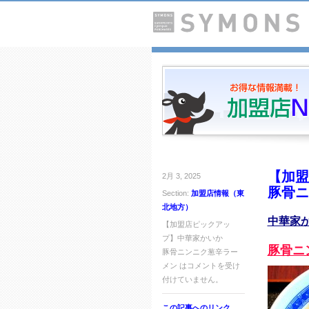
【加盟
2月 3, 2025
豚骨ニ
Section:
加盟店情報（東
北地方）
中華家
【加盟店ピックアッ
プ】中華家かいか
豚骨ニ
豚骨ニンニク葱辛ラー
メン は
コメントを受け
付けていません。
この記事へのリンク