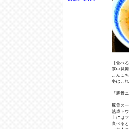
【食べる
寒中見舞
こんにち
冬はこれ
「豚骨ニ
豚骨スー
熟成トウ
上にはフ
食べると