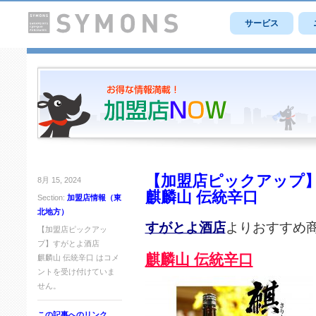
サービス
【加盟店ピックアップ
8月 15, 2024
麒麟山 伝統辛口
Section:
加盟店情報（東
北地方）
すがとよ酒店
よりおすすめ
【加盟店ピックアッ
プ】すがとよ酒店
麒麟山 伝統辛口
麒麟山 伝統辛口 は
コメ
ントを受け付けていま
せん。
この記事へのリンク