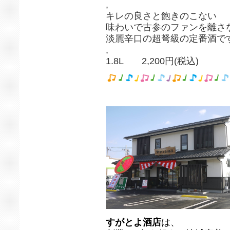
,
キレの良さと飽きのこない
味わいで古参のファンを離さ
淡麗辛口の超弩級の定番酒で
,
1.8L 2,200円(税込)
すがとよ酒店
は、