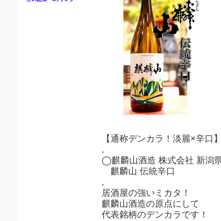
【通称デンカラ！淡麗×辛口
,
◯麒麟山酒造 株式会社 新潟
麒麟山 伝統辛口
,
居酒屋の強いミカタ！
麒麟山酒造の原点にして
代表銘柄のデンカラです！