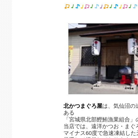
北かつまぐろ屋
は、気仙沼の
ある
「宮城県北部鰹鮪漁業組合」
当店では、遠洋かつお・まぐ
マイナス60度で急速凍結し