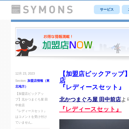
サービス
【加盟店ピックアップ】
12月 23, 2023
店
Section:
加盟店情報（東
『レディースセット』
北地方）
【加盟店ピックアッ
北かつまぐろ屋 田中前店
よ
プ】北かつまぐろ屋 田
中前店
『レディースセット』
『レディースセット』
は
コメントを受け付け
ていません。