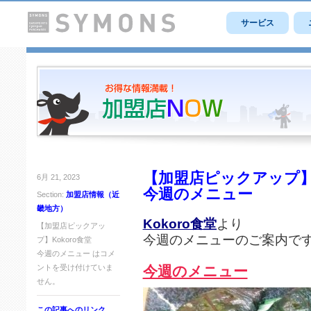
サービス
【加盟店ピックアップ】K
6月 21, 2023
今週のメニュー
Section:
加盟店情報（近
畿地方）
Kokoro食堂
より
【加盟店ピックアッ
今週のメニューのご案内で
プ】Kokoro食堂
今週のメニュー は
コメ
ントを受け付けていま
今週のメニュー
せん。
この記事へのリンク