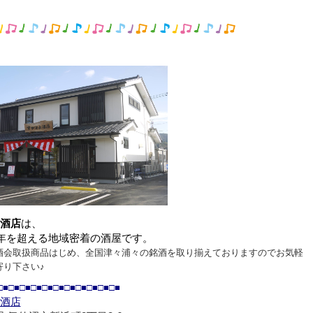
酒店
は、
0年を超える地域密着の酒屋です。
酒会取扱商品はじめ、全国津々浦々の銘酒を取り揃えておりますのでお気軽
寄り下さい♪
□■□■□■□■□■□■□■□■□■□■□■
酒店