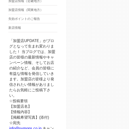
加盟店情報（近畿地方）
加盟店情報（関東地方）
失効ポイントのご報告
新店情報
「加盟店UPDATE」がブロ
グとなって生まれ変わりま
した！ 当ブログでは、加盟
店の皆様の最新情報やキャ
ンペーン情報、そしてお店
の紹介など、会員の皆様に
有益な情報を発信していき
ます。加盟店の皆様より発
信されたい情報がありまし
たらお気軽にご投稿下さ
い。
☆投稿要領
【加盟店名】
【情報内容】
【掲載希望写真】(添付)
☆宛先
info@symons.co.jp
キャン