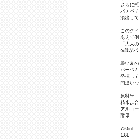
さらに瓶
パチパチ
演出して
,
このグイ
あえて例
「大人の
※歳がバ
,
暑い夏の
バーベキ
発揮して
間違いな
,
原料米
精米歩合
アルコー
酵母 
,
720ml
1.8L