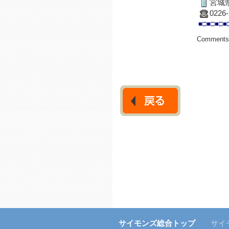
宮城県
0226-
■□■□■□■
Comments 
サイモンズ総合トップ
サイ