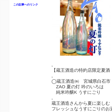
この記事へのリンク
,
【蔵王酒造の特約店限定夏酒
,
◯蔵王酒造㈱ 宮城県白石市
ZAO 夏の灯 吟のいろは
純米吟醸K うすにごり
,
蔵王酒造さんから夏に楽しむ
フレッシュなうすにごりのお