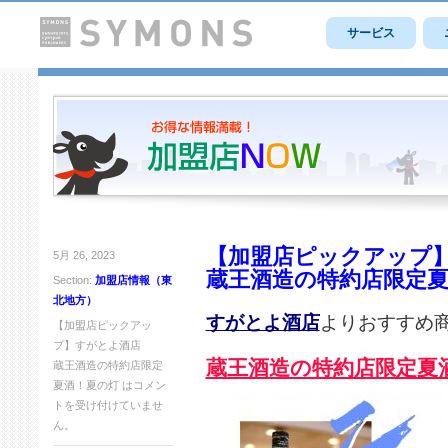
サービス
【加盟店ピックアップ
5月 26, 2023
蔵王酒造の特約店限定
Section:
加盟店情報（東
北地方）
すがとよ酒店
よりおすすめ
【加盟店ピックアッ
プ】すがとよ酒店
蔵王酒造の特約店限定夏
蔵王酒造の特約店限定
夏酒！夏の灯 は
コメン
トを受け付けていませ
ん。