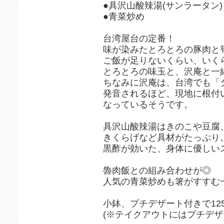
●具沢山酸辣湯(サンラータン)
●青菜炒め
台湾屋台の定番！
味が染みたとろとろの豚肉と筍
ご飯が足りないくらい、いく
とろとろの味玉と、沢庵と一
ちなみに沢庵は、台湾でも「
発音されるほど、現地に根付
なっているそうです。
具沢山酸辣湯はきのこや豆腐
きくらげなど具材がたっぷり
黒酢が効いた、身体に優しい
魯肉飯との組み合わせが◎
人気の青菜炒めも箸がすすむ
小鉢、プチデザート付きで12
(※テイクアウトにはプチデザ