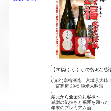
,
【29福(ふくふく)で贅沢な感
,
◯(名)寒梅酒造 宮城県大崎
宮寒梅 29福 純米大吟醸
,
蔵元から全国のお客様へ
感謝の気持ちと福運を願った
年末のプレミアム酒