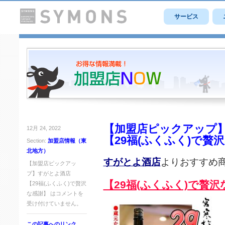
サービス
【加盟店ピックアップ
12月 24, 2022
【29福(ふくふく)で贅
Section:
加盟店情報（東
北地方）
すがとよ酒店
よりおすすめ
【加盟店ピックアッ
プ】すがとよ酒店
【29福(ふくふく)で贅沢
【29福(ふくふく)で贅沢
な感謝】 は
コメントを
受け付けていません。
この記事へのリンク