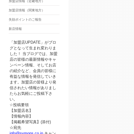
加盟店情報（近畿地方）
加盟店情報（関東地方）
失効ポイントのご報告
新店情報
「加盟店UPDATE」がブロ
グとなって生まれ変わりま
した！ 当ブログでは、加盟
店の皆様の最新情報やキャ
ンペーン情報、そしてお店
の紹介など、会員の皆様に
有益な情報を発信していき
ます。加盟店の皆様より発
信されたい情報がありまし
たらお気軽にご投稿下さ
い。
☆投稿要領
【加盟店名】
【情報内容】
【掲載希望写真】(添付)
☆宛先
info@symons.co.jp
キャン