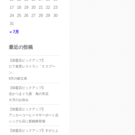
17
18
19
20
21
22
23
24
25
26
27
28
29
30
31
« 7月
最近の投稿
【加盟店ピックアップ】
だて食育レストラン「Ｅスプー
ン」
8月の献立表
【加盟店ピックアップ】
北かつまぐろ屋 海の市店
８月のお休み
【加盟店ピックアップ】
アンカーコーヒーマザーポート店
シングル豆に新銘柄登場
【加盟店ピックアップ】すがとよ