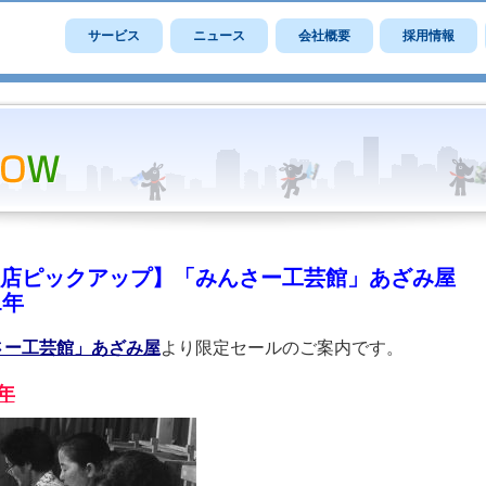
サービス
ニュース
会社概要
採用情報
店ピックアップ】「みんさー工芸館」あざみ屋
1年
さー工芸館」あざみ屋
より限定セールのご案内です。
年