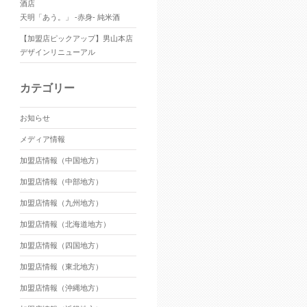
酒店
天明「あう。」 -赤身- 純米酒
【加盟店ピックアップ】男山本店
デザインリニューアル
カテゴリー
お知らせ
メディア情報
加盟店情報（中国地方）
加盟店情報（中部地方）
加盟店情報（九州地方）
加盟店情報（北海道地方）
加盟店情報（四国地方）
加盟店情報（東北地方）
加盟店情報（沖縄地方）