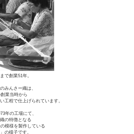
まで創業51年。
のみんさー織は、
年の創業当時から
い工程で仕上げられています。
973年の工場にて、
織の特徴となる
つの模様を製作している
」の様子です。