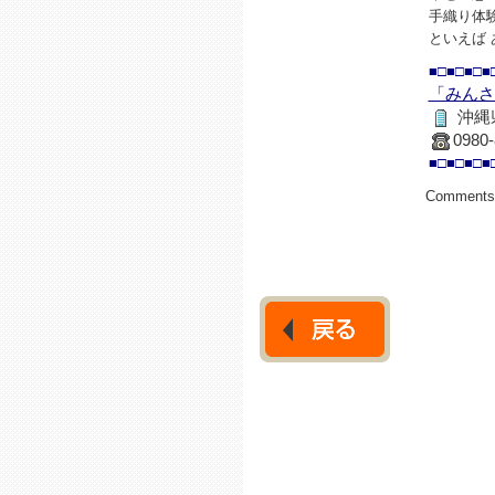
手織り体
といえば
■□■□■□■
「みんさ
沖縄
0980-
■□■□■□■
Comments 