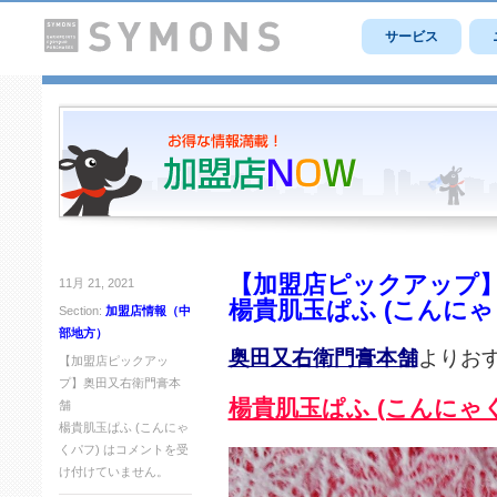
サービス
【加盟店ピックアップ
11月 21, 2021
楊貴肌玉ぱふ (こんにゃ
Section:
加盟店情報（中
部地方）
奥田又右衛門膏本舗
よりお
【加盟店ピックアッ
プ】奥田又右衛門膏本
楊貴肌玉ぱふ (こんにゃ
舗
楊貴肌玉ぱふ (こんにゃ
くパフ) は
コメントを受
け付けていません。