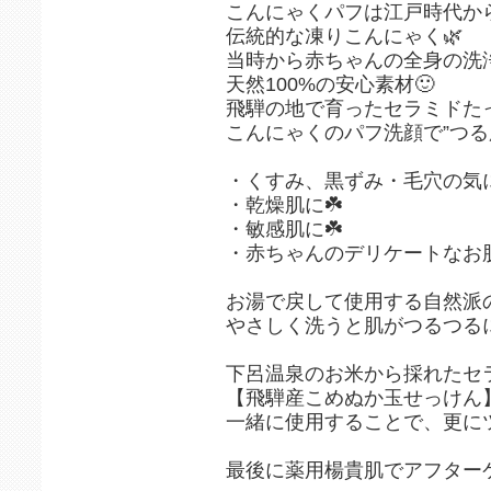
こんにゃくパフは江戸時代か
伝統的な凍りこんにゃく🌿
当時から赤ちゃんの全身の洗
天然100%の安心素材🙂
飛騨の地で育ったセラミドた
こんにゃくのパフ洗顔で”つる肌
・くすみ、黒ずみ・毛穴の気に
・乾燥肌に☘️
・敏感肌に☘️
・赤ちゃんのデリケートなお肌
お湯で戻して使用する自然派
やさしく洗うと肌がつるつるに
下呂温泉のお米から採れたセ
【飛騨産こめぬか玉せっけん
一緒に使用することで、更にツ
最後に薬用楊貴肌でアフターケ