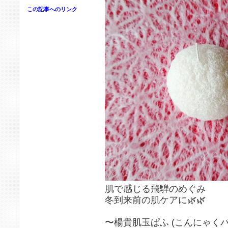
この記事へのリンク
肌で感じる飛騨のめぐみ
冬到来前の肌ケアに🌿🌿
〜楊貴肌玉ぱふ (こんにゃくパ