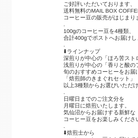
ご好評いただいております、
送料無料のMAIL BOX COFF
コーヒー豆の販売がはじまりまし
.
100gのコーヒー豆を4種類、
合計400gでポストへお届けしま
.
⬇️ラインナップ
深煎りが中心の「ほろ苦スト
浅煎りが中心の「香りと酸の
旬のおすすめコーヒーをお届
「焙煎師のきまぐれセット」
以上3種類からお選びいただ
.
日曜日までのご注文分を
月曜日に焙煎いたします。
気仙沼からお届けする新鮮な
コーヒー豆をお楽しみください
.
⬇️焙煎士から