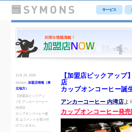
サービス
【加盟店ピックアップ】
11月 23, 2020
店
Section:
加盟店情報（東
カップオンコーヒー誕
北地方）
【加盟店ピックアッ
アンカーコーヒー 内湾店
よ
プ】アンカーコーヒー
内湾店
カップオンコーヒー発売
カップオンコーヒー誕
生 は
コメントを受け付
けていません。