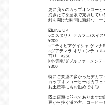
更に我々のカップオンコーヒ
挽きたてを窒素で充填してい
封を開けた瞬間に新鮮なコー
☑️LINE UP
○コスタリカ デカフェ/スイ
¥200
○エチオピアゲイシャ ゲレナ農
○グアテマラ オリエンテ エル
煎り ¥250
🆕○雲南/ダブルファーメン
¥300
特にご要望の多かったデカフェ
カップオンコーヒーはカフェ
お土産等にもお勧めです◎
既に店頭に並べてあります🤲
豆から挽く派の方、コーヒー