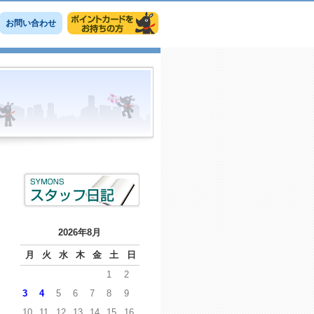
お問い合わせ
2026年8月
月
火
水
木
金
土
日
1
2
3
4
5
6
7
8
9
10
11
12
13
14
15
16