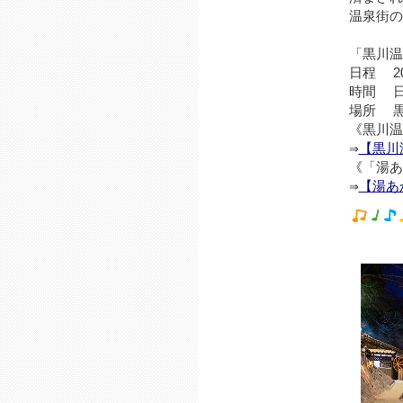
温泉街の
「黒川温
日程 20
時間 日
場所 黒
《黒川温
【黒川
⇒
《「湯あ
【湯あ
⇒