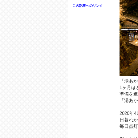
この記事へのリンク
「湯あか
1ヶ月ほ
準備を進
「湯あか
2020
日暮れか
毎日点灯