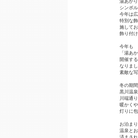
湯あかり
シンボル
今年は広
特別な飾
施してお
飾り付け
今年も
「湯あか
開催する
なりまし
素敵な写
冬の期間
黒川温泉
川端通り
暖かくや
灯りに包
お泊まり
温泉とお
済まされ