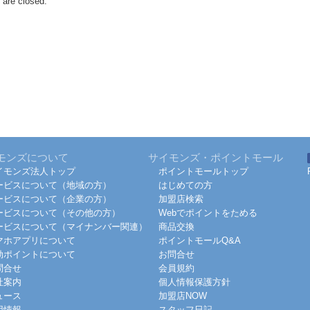
are closed.
モンズについて
サイモンズ・ポイントモール
イモンズ法人トップ
ポイントモールトップ
ービスについて（地域の方）
はじめての方
ービスについて（企業の方）
加盟店検索
ービスについて（その他の方）
Webでポイントをためる
ービスについて（マイナンバー関連）
商品交換
マホアプリについて
ポイントモールQ&A
効ポイントについて
お問合せ
問合せ
会員規約
社案内
個人情報保護方針
ュース
加盟店NOW
用情報
スタッフ日記