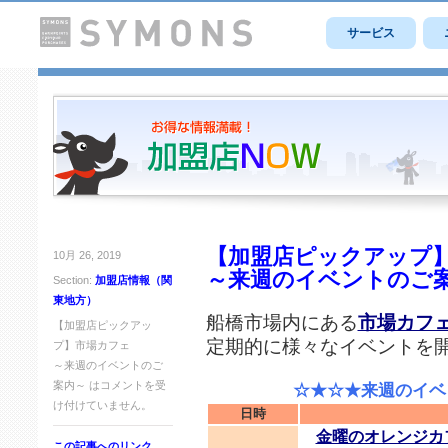
サービス
【加盟店ピックアップ
10月 26, 2019
～来週のイベントのご
Section:
加盟店情報（関
東地方）
船橋市場内にある
市場カフ
【加盟店ピックアッ
定期的に様々なイベントを
プ】市場カフェ
～来週のイベントのご
案内～ は
コメントを受
☆★☆★来週のイベン
け付けていません。
日時
金曜のオレンジカ
この記事へのリンク