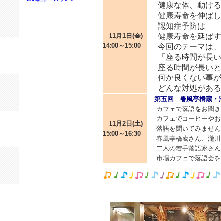
健康な体、動ける
健康寿命を伸ばし
認知症予防は
11月1日(金)
健康寿命を延ばす
14:00～15:00
今回のテーマは、
「座る時間が長い
座る時間が長いと
何か良くない事が
どんな対処がある
第五回 春風亭橋蔵・
カフェで落語をお聞き
カフェでコーヒーやお
11月2日(土)
落語を聞いてみません
15:00～16:30
春風亭橋蔵さん、瀧川
二人の若手落語家さん
市場カフェで落語会を