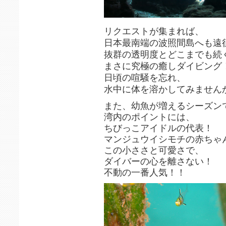
リクエストが集まれば、
日本最南端の波照間島へも遠
抜群の透明度とどこまでも続
まさに究極の癒しダイビング
日頃の喧騒を忘れ、
水中に体を溶かしてみません
また、幼魚が増えるシーズン
湾内のポイントには、
ちびっこアイドルの代表！
マンジュウイシモチの赤ちゃ
この小ささと可愛さで、
ダイバーの心を離さない！
不動の一番人気！！