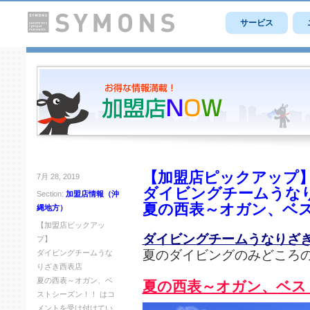
サービス
【加盟店ピックアップ
7月 28, 2019
ダイビングチームうな
Section:
加盟店情報（沖
夏の西表～オガン、ベ
縄地方）
【加盟店ピックアッ
ダイビングチームうなりざ
プ】
夏のダイビングのみどころ
ダイビングチームうな
りざき西表店
夏の西表～オガン、ベ
夏の西表～オガン、ベス
ストシーズン！！ は
コ
メントを受け付けてい