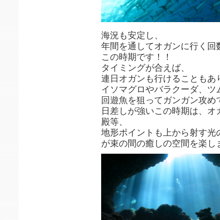
海況も安定し、
年間を通してオガンに行く回
この時期です！！
タイミングが合えば、
連日オガンも行けることもあ
イソマグロやバラクーダ、ツ
回遊魚を狙ってガンガン攻め
日差しが強いこの時期は、オ
殿等、
地形ポイントも上から射す光
が束の間の癒しの空間を楽し