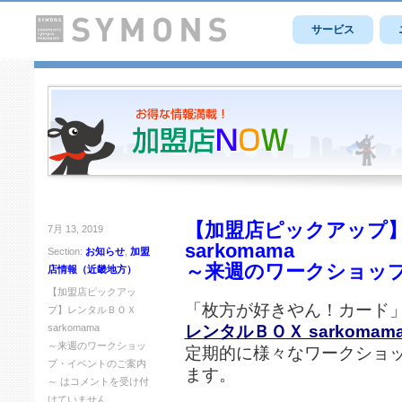
サービス
【加盟店ピックアップ
7月 13, 2019
sarkomama
Section:
お知らせ
,
加盟
～来週のワークショッ
店情報（近畿地方）
【加盟店ピックアッ
「枚方が好きやん！カード
プ】レンタルＢＯＸ
レンタルＢＯＸ sarkomam
sarkomama
～来週のワークショッ
定期的に様々なワークショ
プ・イベントのご案内
ます。
～ は
コメントを受け付
けていません。