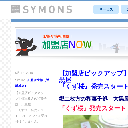
サービス
【加盟店ピックアップ
5月 13, 2019
黒屋
Section:
加盟店情報（近
『くず桜』発売スター
畿地方）
【加盟店ピックアッ
郷土枚方の和菓子処 大黒
プ】郷土枚方の和菓子
処 大黒屋
『くず桜』発売スタート
『くず桜』発売スター
ト！ は
コメントを受け
付けていません。