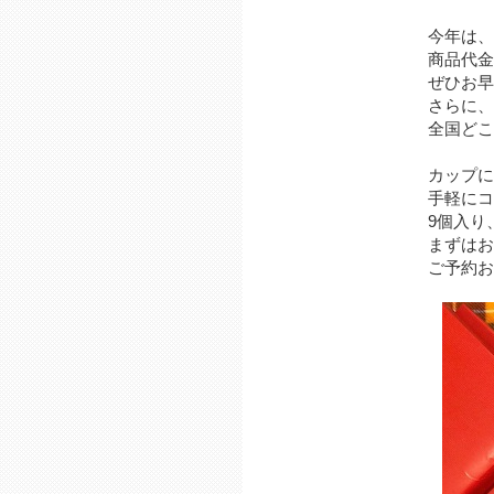
今年は、
商品代金
ぜひお早
さらに、
全国どこ
カップに
手軽にコ
9個入り
まずはお
ご予約お