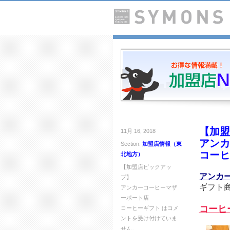
【加盟
11月 16, 2018
アンカ
Section:
加盟店情報（東
コーヒ
北地方）
【加盟店ピックアッ
アンカ
プ】
ギフト
アンカーコーヒーマザ
ーポート店
コーヒ
コーヒーギフト は
コメ
ントを受け付けていま
せん。