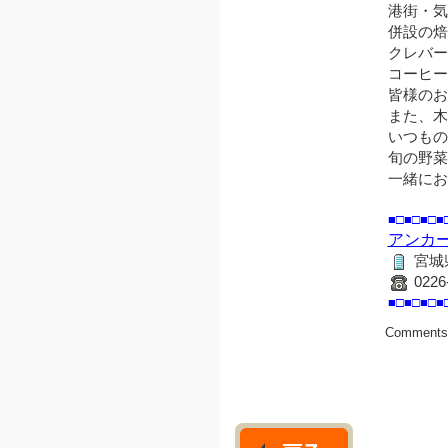
港街・気
併設の焙
クレバー
コーヒー
皆様のお
また、木
いつもの
旬の野菜
一緒にお
■□■□■□■
アンカ
宮城
0226
■□■□■□■
Comments 