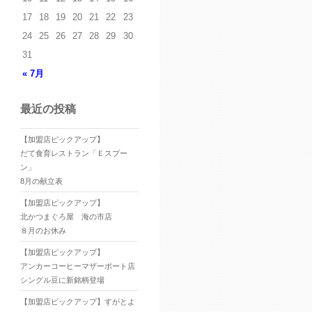
17
18
19
20
21
22
23
24
25
26
27
28
29
30
31
« 7月
最近の投稿
【加盟店ピックアップ】
だて食育レストラン「Ｅスプー
ン」
8月の献立表
【加盟店ピックアップ】
北かつまぐろ屋 海の市店
８月のお休み
【加盟店ピックアップ】
アンカーコーヒーマザーポート店
シングル豆に新銘柄登場
【加盟店ピックアップ】すがとよ