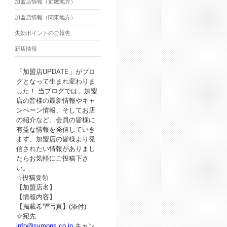
加盟店情報（近畿地方）
加盟店情報（関東地方）
失効ポイントのご報告
新店情報
「加盟店UPDATE」がブロ
グとなって生まれ変わりま
した！ 当ブログでは、加盟
店の皆様の最新情報やキャ
ンペーン情報、そしてお店
の紹介など、会員の皆様に
有益な情報を発信していき
ます。加盟店の皆様より発
信されたい情報がありまし
たらお気軽にご投稿下さ
い。
☆投稿要領
【加盟店名】
【情報内容】
【掲載希望写真】(添付)
☆宛先
info@symons.co.jp
キャン