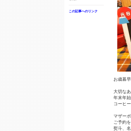
この記事へのリンク
お歳暮早
大切なあ
年末年始
コーヒー
マザーポ
ご予約を
熨斗、名